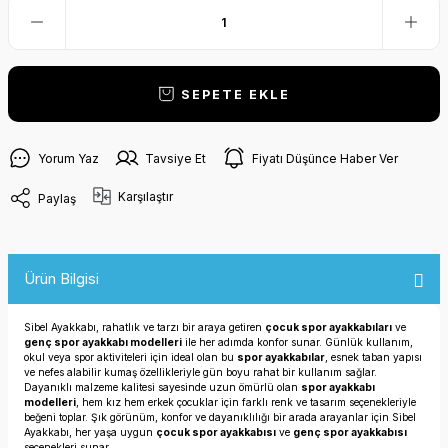
SEPETE EKLE
Yorum Yaz
Tavsiye Et
Fiyatı Düşünce Haber Ver
Karşılaştır
Paylaş
Ürün Bilgisi
Sibel Ayakkabı, rahatlık ve tarzı bir araya getiren
çocuk spor ayakkabıları
ve
genç spor ayakkabı modelleri
ile her adımda konfor sunar. Günlük kullanım,
okul veya spor aktiviteleri için ideal olan bu
spor ayakkabılar
, esnek taban yapısı
ve nefes alabilir kumaş özellikleriyle gün boyu rahat bir kullanım sağlar.
Dayanıklı malzeme kalitesi sayesinde uzun ömürlü olan
spor ayakkabı
modelleri
, hem kız hem erkek çocuklar için farklı renk ve tasarım seçenekleriyle
beğeni toplar. Şık görünüm, konfor ve dayanıklılığı bir arada arayanlar için Sibel
Ayakkabı, her yaşa uygun
çocuk spor ayakkabısı
ve
genç spor ayakkabısı
seçenekleri sunar.