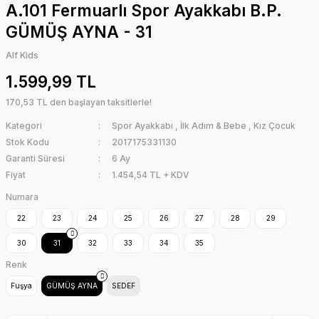
A.101 Fermuarlı Spor Ayakkabı B.P.
GÜMÜŞ AYNA - 31
Alf Kids
1.599,99 TL
170,53 TL den başlayan taksitlerle!
Kategori
Spor Ayakkabı
,
İlk Adım & Bebe
,
Kız Çocuk
Stok Kodu
2017175331130
Garanti Süresi
6 Ay
Fiyat
1.454,54 TL + KDV
Numara
22
23
24
25
26
27
28
29
30
31
32
33
34
35
Renk
Fuşya
GÜMÜŞ AYNA
SEDEF