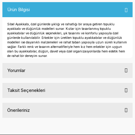
Ürün Bilgisi
Sibel Ayakkabı, özel günlerde şıklığı ve rahatlığı bir araya getiren topuklu
ayakkabı ve düğünlük modelleri sunar. Kızlar için tasarlanmış topuklu
ayakkabılar ve düğünlük seçenekleri, şık tasarımı ve konforlu yapısıyla özel
günlerde kullanılabilir. Erkekler için üretilen topuklu ayakkabılar ve düğünlük
modelleri ise dayanıklı malzemeleri ve rahat taban yapısıyla uzun süreli kullanım
sağlar. Farklı renk ve tasarım alternatifleriyle hem kız hem erkekler için uygun
olan bu ayakkabılar, düğün, davet veya özel organizasyonlarda hem estetik hem
de rahat bir deneyim sunar.
Yorumlar
Taksit Seçenekleri
Bu ürüne ilk yorumu siz yapın!
Önerileriniz
Yorum Yaz
Bu ürünün fiyat bilgisi, resim, ürün açıklamalarında ve diğer
konularda yetersiz gördüğünüz noktaları öneri formunu