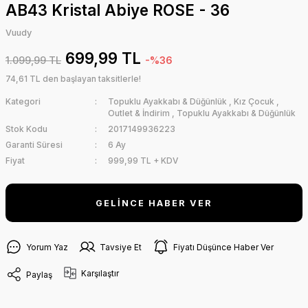
AB43 Kristal Abiye ROSE - 36
Vuudy
699,99 TL
1.099,99 TL
-%36
74,61 TL den başlayan taksitlerle!
Kategori
Topuklu Ayakkabı & Düğünlük
,
Kız Çocuk
,
Outlet & İndirim
,
Topuklu Ayakkabı & Düğünlük
Stok Kodu
2017149936223
Garanti Süresi
6 Ay
Fiyat
999,99 TL + KDV
GELİNCE HABER VER
Yorum Yaz
Tavsiye Et
Fiyatı Düşünce Haber Ver
Karşılaştır
Paylaş