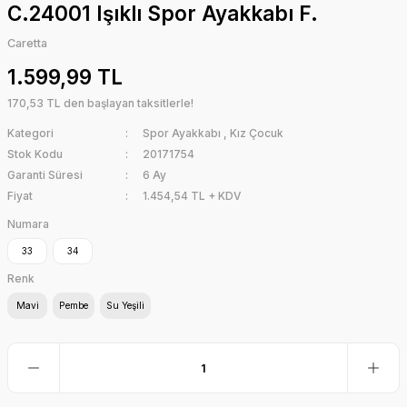
C.24001 Işıklı Spor Ayakkabı F.
Caretta
1.599,99 TL
170,53 TL den başlayan taksitlerle!
Kategori
Spor Ayakkabı
,
Kız Çocuk
Stok Kodu
20171754
Garanti Süresi
6 Ay
Fiyat
1.454,54 TL + KDV
Numara
33
34
Renk
Mavi
Pembe
Su Yeşili