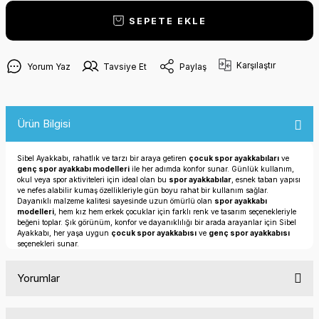
SEPETE EKLE
Karşılaştır
Yorum Yaz
Tavsiye Et
Paylaş
Ürün Bilgisi
Sibel Ayakkabı, rahatlık ve tarzı bir araya getiren
çocuk spor ayakkabıları
ve
genç spor ayakkabı modelleri
ile her adımda konfor sunar. Günlük kullanım,
okul veya spor aktiviteleri için ideal olan bu
spor ayakkabılar
, esnek taban yapısı
ve nefes alabilir kumaş özellikleriyle gün boyu rahat bir kullanım sağlar.
Dayanıklı malzeme kalitesi sayesinde uzun ömürlü olan
spor ayakkabı
modelleri
, hem kız hem erkek çocuklar için farklı renk ve tasarım seçenekleriyle
beğeni toplar. Şık görünüm, konfor ve dayanıklılığı bir arada arayanlar için Sibel
Ayakkabı, her yaşa uygun
çocuk spor ayakkabısı
ve
genç spor ayakkabısı
seçenekleri sunar.
Yorumlar