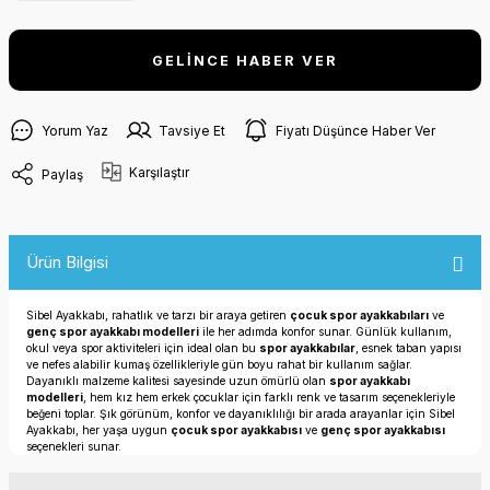
GELİNCE HABER VER
Yorum Yaz
Tavsiye Et
Fiyatı Düşünce Haber Ver
Karşılaştır
Paylaş
Ürün Bilgisi
Sibel Ayakkabı, rahatlık ve tarzı bir araya getiren
çocuk spor ayakkabıları
ve
genç spor ayakkabı modelleri
ile her adımda konfor sunar. Günlük kullanım,
okul veya spor aktiviteleri için ideal olan bu
spor ayakkabılar
, esnek taban yapısı
ve nefes alabilir kumaş özellikleriyle gün boyu rahat bir kullanım sağlar.
Dayanıklı malzeme kalitesi sayesinde uzun ömürlü olan
spor ayakkabı
modelleri
, hem kız hem erkek çocuklar için farklı renk ve tasarım seçenekleriyle
beğeni toplar. Şık görünüm, konfor ve dayanıklılığı bir arada arayanlar için Sibel
Ayakkabı, her yaşa uygun
çocuk spor ayakkabısı
ve
genç spor ayakkabısı
seçenekleri sunar.