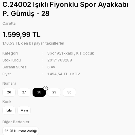
C.24002 Işıklı Fiyonklu Spor Ayakkabı
P. Gümüş - 28
Caretta
1.599,99 TL
170,53 TL den başlayan taksitlerle!
Kategori
Spor Ayakkabı
,
Kız Çocuk
Stok Kodu
20171768288
Garanti Süresi
6 Ay
Fiyat
1.454,54 TL + KDV
Numara
26
27
28
29
30
Renk
Lila
Mavi
Diğer Bedenler
22-25 Numara Aralığı