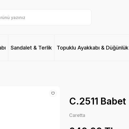
abı
Sandalet & Terlik
Topuklu Ayakkabı & Düğünlük
C.2511 Babet B
Caretta