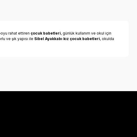
oyu rahat ettiren
çocuk babetleri
, günlük kullanım ve okul için
lu ve şık yapısı ile
Sibel Ayakkabı kız çocuk babetleri
, okulda
a iletebilirsiniz.