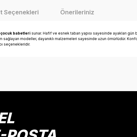
t Seçenekleri
Önerileriniz
n
çocuk babetleri
sunar. Hafif ve esnek taban yapısı sayesinde ayakları gün b
yum sağlayan modeller, dayanıklı malzemeleri sayesinde uzun ömürlüdür. Konfor
bı seçenekleridir.
onularda yetersiz gördüğünüz noktaları öneri formunu kullanarak tarafımız
Bu ürüne ilk yorumu siz yapın!
Yorum Yaz
EL
E-POSTA