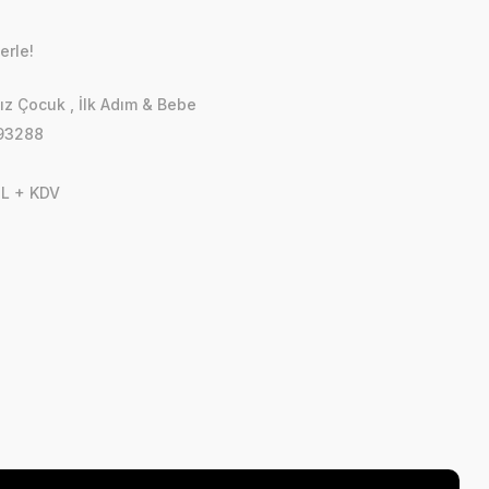
erle!
ız Çocuk
,
İlk Adım & Bebe
93288
TL + KDV