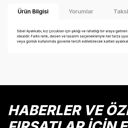
Ürün Bilgisi
Yorumlar
Taksi
Sibel Ayakkabı, kız çocukları için şıklığı ve rahatlığı bir araya getire
idealdir. Farklı renk, desen ve tasarım seçenekleriyle her tarza u
veya günlük kullanımda güvenle tercih edilebilecek kaliteli ayakka
Bu ürünün fiyat bilgisi, resim, ürün açıklamalarında ve diğer k
Görüş ve önerileriniz için teşekkür ederiz.
Ürün resmi kalitesiz, bozuk veya görüntülenemiyor.
Ürün açıklamasında eksik bilgiler bulunuyor.
Ürün bilgilerinde hatalar bulunuyor.
HABERLER VE ÖZ
Ürün fiyatı diğer sitelerden daha pahalı.
Bu ürüne benzer farklı alternatifler olmalı.
FIRSATLAR İÇİN 