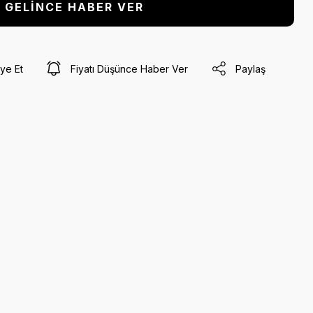
GELİNCE HABER VER
ye Et
Fiyatı Düşünce Haber Ver
Paylaş