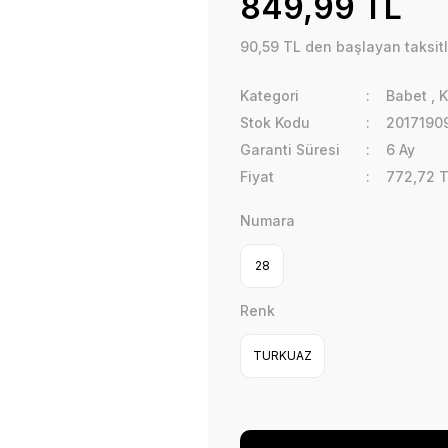
849,99 TL
90,59 TL den başlayan taksitl
Kategori
Babet
,
K
Stok Kodu
2017190
Garanti Süresi
6 Ay
Fiyat
772,72 
Numara
28
Renk
TURKUAZ