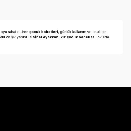
oyu rahat ettiren
çocuk babetleri
, günlük kullanım ve okul için
lu ve şık yapısı ile
Sibel Ayakkabı kız çocuk babetleri
, okulda
a iletebilirsiniz.