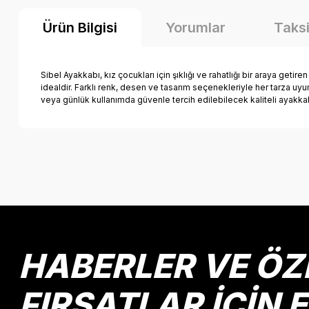
Ürün Bilgisi
Yorumlar
Taksi
Sibel Ayakkabı, kız çocukları için şıklığı ve rahatlığı bir araya getire
idealdir. Farklı renk, desen ve tasarım seçenekleriyle her tarza u
veya günlük kullanımda güvenle tercih edilebilecek kaliteli ayakka
Bu ürünün fiyat bilgisi, resim, ürün açıklamalarında ve diğer k
Görüş ve önerileriniz için teşekkür ederiz.
Ürün resmi kalitesiz, bozuk veya görüntülenemiyor.
Ürün açıklamasında eksik bilgiler bulunuyor.
Ürün bilgilerinde hatalar bulunuyor.
HABERLER VE ÖZ
Ürün fiyatı diğer sitelerden daha pahalı.
Bu ürüne benzer farklı alternatifler olmalı.
FIRSATLAR İÇİN 