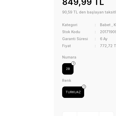
849,99 TL
90,59 TL den başlayan taksitl
Kategori
Babet
,
K
Stok Kodu
2017190
Garanti Süresi
6 Ay
Fiyat
772,72 
Numara
28
Renk
TURKUAZ