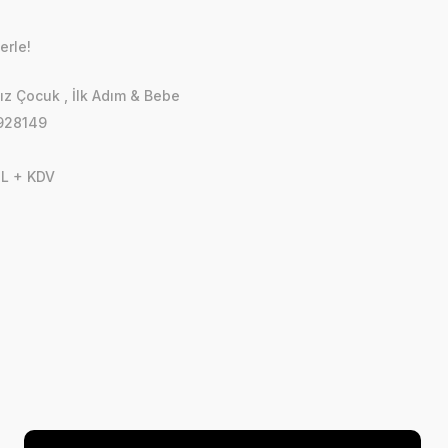
erle!
ız Çocuk
,
İlk Adım & Bebe
928149
TL + KDV