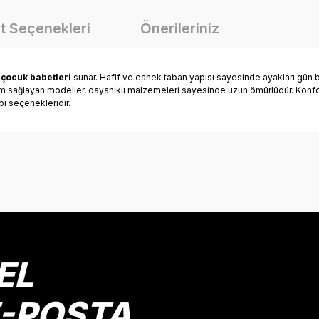
t Seçenekleri
Önerileriniz
n
çocuk babetleri
sunar. Hafif ve esnek taban yapısı sayesinde ayakları gün b
yum sağlayan modeller, dayanıklı malzemeleri sayesinde uzun ömürlüdür. Konfor
bı seçenekleridir.
onularda yetersiz gördüğünüz noktaları öneri formunu kullanarak tarafımız
Bu ürüne ilk yorumu siz yapın!
Yorum Yaz
EL
E-POSTA