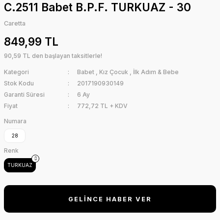
C.2511 Babet B.P.F. TURKUAZ - 30
Caretta
849,99 TL
90,59 TL den başlayan taksitlerle!
Kategori
Babet
,
Kız Çocuk
,
İlk Adım & Bebe
Stok Kodu
2017190930149
Garanti Süresi
6 Ay
Fiyat
772,72 TL + KDV
Numara
28
Renk
TURKUAZ
GELİNCE HABER VER