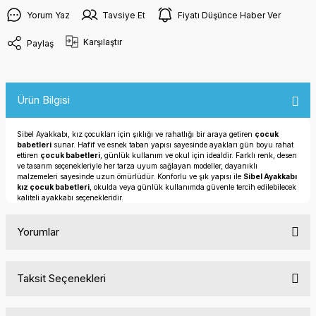
Yorum Yaz
Tavsiye Et
Fiyatı Düşünce Haber Ver
Karşılaştır
Paylaş
Ürün Bilgisi
Sibel Ayakkabı, kız çocukları için şıklığı ve rahatlığı bir araya getiren
çocuk
babetleri
sunar. Hafif ve esnek taban yapısı sayesinde ayakları gün boyu rahat
ettiren
çocuk babetleri
, günlük kullanım ve okul için idealdir. Farklı renk, desen
ve tasarım seçenekleriyle her tarza uyum sağlayan modeller, dayanıklı
malzemeleri sayesinde uzun ömürlüdür. Konforlu ve şık yapısı ile
Sibel Ayakkabı
kız çocuk babetleri
, okulda veya günlük kullanımda güvenle tercih edilebilecek
kaliteli ayakkabı seçenekleridir.
Yorumlar
Taksit Seçenekleri
Bu ürüne ilk yorumu siz yapın!