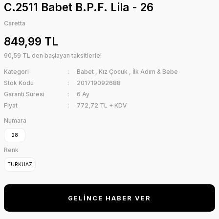
C.2511 Babet B.P.F. Lila - 26
Caretta
849,99 TL
90,59 TL den başlayan taksitlerle!
Kategori
Babet
,
Kız Çocuk
,
İlk Adım & Bebe
Stok Kodu
201719092688
Garanti Süresi
6 Ay
Fiyat
772,72 TL + KDV
Numara
28
Renk
TURKUAZ
GELİNCE HABER VER