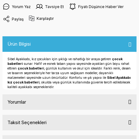
Yorum Yaz
Tavsiye Et
Fiyatı Düşünce Haber Ver
Karşılaştır
Paylaş
Ürün Bilgisi
Sibel Ayakkabı, kız çocukları için şıklığı ve rahatlığı bir araya getiren
çocuk
babetleri
sunar. Hafif ve esnek taban yapısı sayesinde ayakları gün boyu rahat
ettiren
çocuk babetleri
, günlük kullanım ve okul için idealdir. Farklı renk, desen
ve tasarım seçenekleriyle her tarza uyum sağlayan modeller, dayanıklı
malzemeleri sayesinde uzun ömürlüdür. Konforlu ve şık yapısı ile
Sibel Ayakkabı
kız çocuk babetleri
, okulda veya günlük kullanımda güvenle tercih edilebilecek
kaliteli ayakkabı seçenekleridir.
Yorumlar
Taksit Seçenekleri
Bu ürüne ilk yorumu siz yapın!