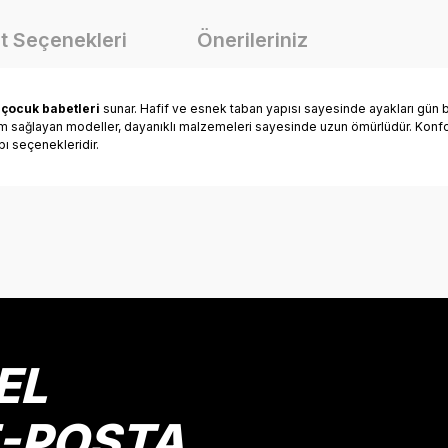
t Seçenekleri
Önerileriniz
n
çocuk babetleri
sunar. Hafif ve esnek taban yapısı sayesinde ayakları gün b
yum sağlayan modeller, dayanıklı malzemeleri sayesinde uzun ömürlüdür. Konfor
bı seçenekleridir.
onularda yetersiz gördüğünüz noktaları öneri formunu kullanarak tarafımız
Bu ürüne ilk yorumu siz yapın!
Yorum Yaz
EL
E-POSTA