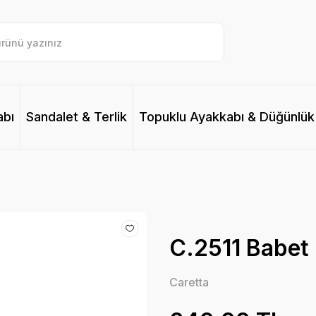
abı
Sandalet & Terlik
Topuklu Ayakkabı & Düğünlük
C.2511 Babet B
Caretta