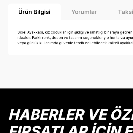
Ürün Bilgisi
Yorumlar
Taksi
Sibel Ayakkabı, kız çocukları için şıklığı ve rahatlığı bir araya getire
idealdir. Farklı renk, desen ve tasarım seçenekleriyle her tarza u
veya günlük kullanımda güvenle tercih edilebilecek kaliteli ayakka
Bu ürünün fiyat bilgisi, resim, ürün açıklamalarında ve diğer k
Görüş ve önerileriniz için teşekkür ederiz.
Ürün resmi kalitesiz, bozuk veya görüntülenemiyor.
Ürün açıklamasında eksik bilgiler bulunuyor.
Ürün bilgilerinde hatalar bulunuyor.
HABERLER VE ÖZ
Ürün fiyatı diğer sitelerden daha pahalı.
Bu ürüne benzer farklı alternatifler olmalı.
FIRSATLAR İÇİN 