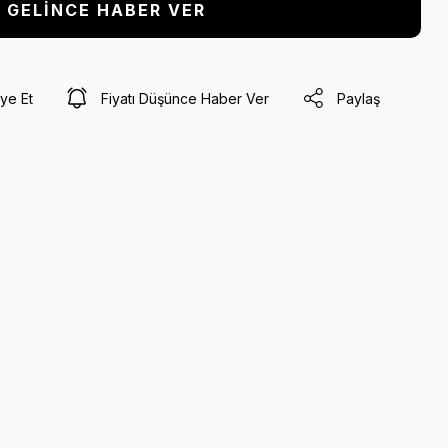
GELİNCE HABER VER
ye Et
Fiyatı Düşünce Haber Ver
Paylaş