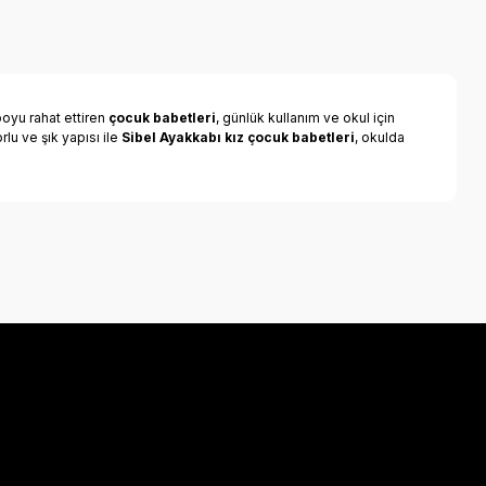
oyu rahat ettiren
çocuk babetleri
, günlük kullanım ve okul için
lu ve şık yapısı ile
Sibel Ayakkabı kız çocuk babetleri
, okulda
a iletebilirsiniz.