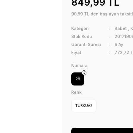
849,99 TL
90,59 TL den başlayan taksitl
Kategori
Babet
,
K
Stok Kodu
2017190
Garanti Süresi
6 Ay
Fiyat
772,72 
Numara
28
Renk
TURKUAZ