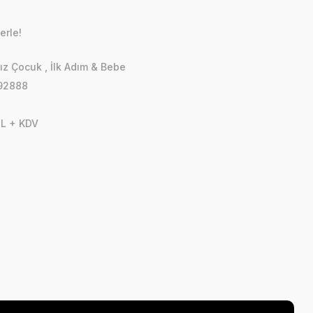
erle!
ız Çocuk
,
İlk Adım & Bebe
92888
TL + KDV