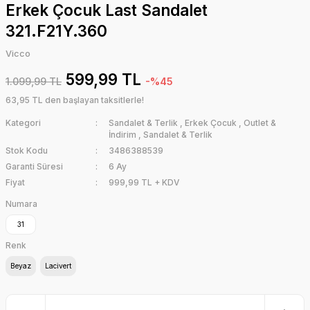
Erkek Çocuk Last Sandalet
321.F21Y.360
Vicco
599,99 TL
1.099,99 TL
-%45
63,95 TL den başlayan taksitlerle!
Kategori
Sandalet & Terlik
,
Erkek Çocuk
,
Outlet &
İndirim
,
Sandalet & Terlik
Stok Kodu
3486388539
Garanti Süresi
6 Ay
Fiyat
999,99 TL + KDV
Numara
31
Renk
Beyaz
Lacivert