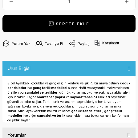
SEPETE EKLE
Karşılaştır
Yorum Yaz
Tavsiye Et
Paylaş
Ürün Bilgisi
Sibel Ayakkabı, çocuklar ve gençler için konforu ve şıklığı bir araya getiren
çocuk
sandaletleri
ve
genç terlik modelleri
sunar. Hafif ve dayanıklı malzemelerden
üretilen bu
sandalet ve terlikler
, günlük kullanım, okul ve açık hava aktiviteleri
için idealdir.
Ergonomik taban yapısı
ve
kaymaz taban özellikleri
sayesinde
güvenli adımlar sağlar. Farklı renk ve tasarım seçenekleriyle her tarza uyum
sağlayan koleksiyon, kız ve erkek çocuklar için uzun ömürlü kullanım imkânı
sunar. Sibel Ayakkabı’nın kaliteli ve rahat
çocuk sandaletleri
,
genç terlik
modelleri
ve diğer
sandalet ve terlik
seçenekleri, yaz boyunca hem konfor hem
de şıklık sağlar
Yorumlar