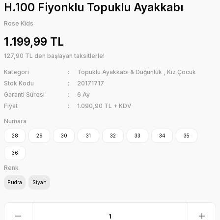
H.100 Fiyonklu Topuklu Ayakkabı
Rose Kids
1.199,99 TL
127,90 TL den başlayan taksitlerle!
Kategori
Topuklu Ayakkabı & Düğünlük
,
Kız Çocuk
Stok Kodu
20171717
Garanti Süresi
6 Ay
Fiyat
1.090,90 TL + KDV
Numara
28
29
30
31
32
33
34
35
36
Renk
Pudra
Siyah