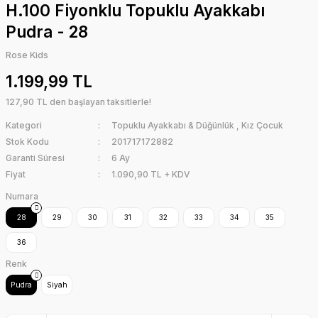
H.100 Fiyonklu Topuklu Ayakkabı
Pudra - 28
Rose Kids
1.199,99 TL
127,90 TL den başlayan taksitlerle!
Kategori
Topuklu Ayakkabı & Düğünlük
,
Kız Çocuk
Stok Kodu
201717172882
Garanti Süresi
6 Ay
Fiyat
1.090,90 TL + KDV
Numara
28
29
30
31
32
33
34
35
36
Renk
Pudra
Siyah