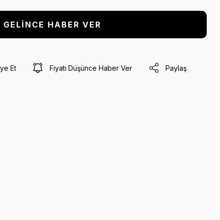
GELİNCE HABER VER
ye Et
Fiyatı Düşünce Haber Ver
Paylaş