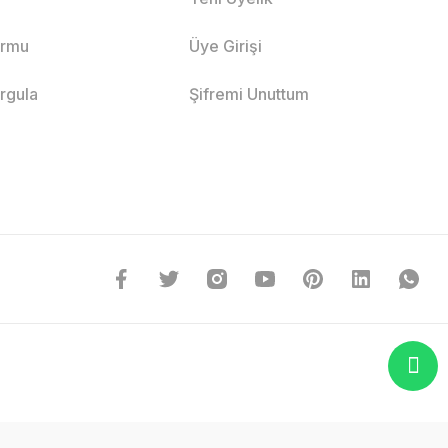
ormu
Üye Girişi
orgula
Şifremi Unuttum