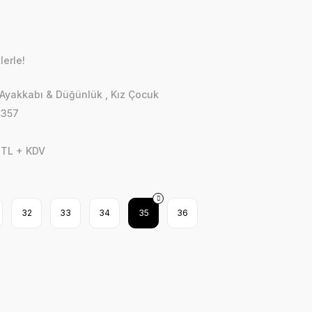
lerle!
Ayakkabı & Düğünlük
,
Kız Çocuk
7357
 TL + KDV
32
33
34
35
36