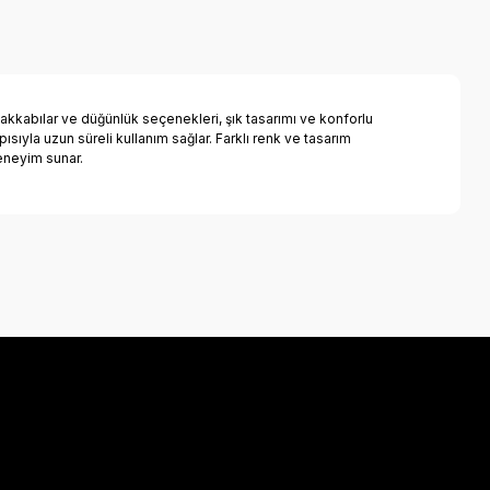
ayakkabılar ve düğünlük seçenekleri, şık tasarımı ve konforlu
ısıyla uzun süreli kullanım sağlar. Farklı renk ve tasarım
eneyim sunar.
a iletebilirsiniz.