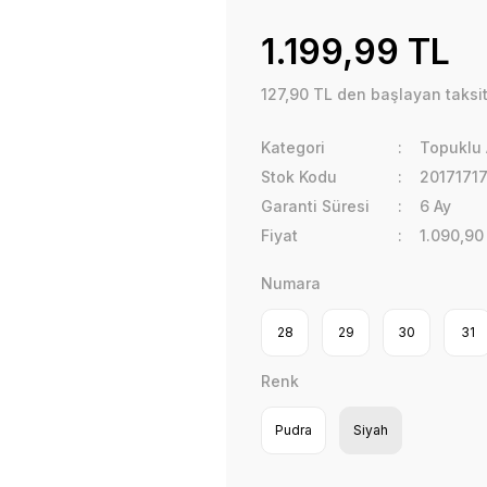
1.199,99 TL
127,90 TL den başlayan taksit
Kategori
Topuklu 
Stok Kodu
2017171
Garanti Süresi
6 Ay
Fiyat
1.090,90
Numara
28
29
30
31
Renk
Pudra
Siyah