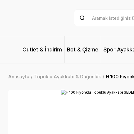
Outlet & İndirim
Bot & Çizme
Spor Ayakk
Anasayfa
Topuklu Ayakkabı & Düğünlük
H.100 Fiyon