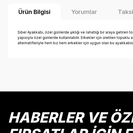
Ürün Bilgisi
Yorumlar
Taksi
Sibel Ayakkabı, özel günlerde şıklığı ve rahatlığı bir araya getiren
yapısıyla özel günlerde kullanılabilir. Erkekler için üretilen topukl
alternatifleriyle hem kız hem erkekler için uygun olan bu ayakkabı
Bu ürünün fiyat bilgisi, resim, ürün açıklamalarında ve diğer k
Görüş ve önerileriniz için teşekkür ederiz.
Ürün resmi kalitesiz, bozuk veya görüntülenemiyor.
Ürün açıklamasında eksik bilgiler bulunuyor.
Ürün bilgilerinde hatalar bulunuyor.
HABERLER VE ÖZ
Ürün fiyatı diğer sitelerden daha pahalı.
Bu ürüne benzer farklı alternatifler olmalı.