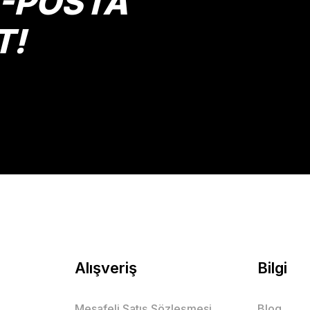
E-POSTA
T!
Gönder
Alışveriş
Bilgi
Mesafeli Satış Sözleşmesi
Blog