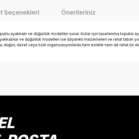
t Seçenekleri
Önerileriniz
 topuklu ayakkabı ve düğünlük modelleri sunar. Kızlar için tasarlanmış topuklu 
u ayakkabılar ve düğünlük modelleri ise dayanıklı malzemeleri ve rahat taban yap
lar, düğün, davet veya özel organizasyonlarda hem estetik hem de rahat bir d
onularda yetersiz gördüğünüz noktaları öneri formunu kullanarak tarafımız
Bu ürüne ilk yorumu siz yapın!
Yorum Yaz
EL