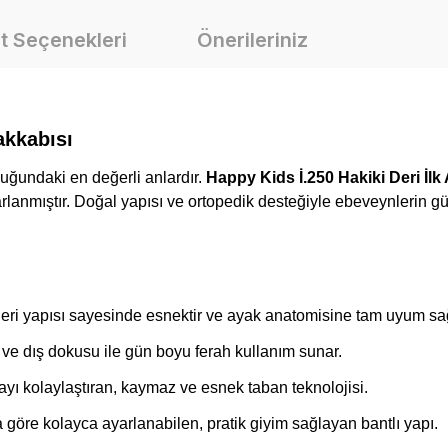
t Seçenekleri
Önerileriniz
akkabısı
luğundaki en değerli anlardır.
Happy Kids İ.250 Hakiki Deri İl
rlanmıştır. Doğal yapısı ve ortopedik desteğiyle ebeveynlerin güv
deri yapısı sayesinde esnektir ve ayak anatomisine tam uyum sağ
ve dış dokusu ile gün boyu ferah kullanım sunar.
yı kolaylaştıran, kaymaz ve esnek taban teknolojisi.
göre kolayca ayarlanabilen, pratik giyim sağlayan bantlı yapı.