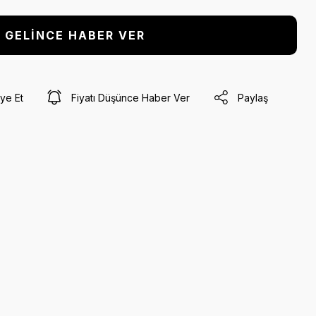
GELİNCE HABER VER
ye Et
Fiyatı Düşünce Haber Ver
Paylaş