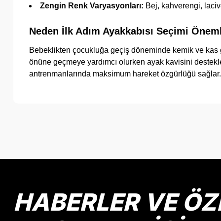
Zengin Renk Varyasyonları:
Bej, kahverengi, laciv
Neden İlk Adım Ayakkabısı Seçimi Öneml
Bebeklikten çocukluğa geçiş döneminde kemik ve kas g
önüne geçmeye yardımcı olurken ayak kavisini destekler
antrenmanlarında maksimum hareket özgürlüğü sağlar.
Bu ürünün fiyat bilgisi, resim, ürün açıklamalarında ve diğer k
Görüş ve önerileriniz için teşekkür ederiz.
Ürün resmi kalitesiz, bozuk veya görüntülenemiyor.
Ürün açıklamasında eksik bilgiler bulunuyor.
Ürün bilgilerinde hatalar bulunuyor.
HABERLER VE ÖZ
Ürün fiyatı diğer sitelerden daha pahalı.
Bu ürüne benzer farklı alternatifler olmalı.