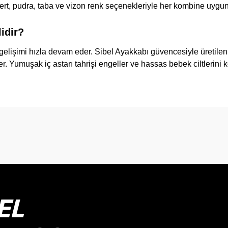
ert, pudra, taba ve vizon renk seçenekleriyle her kombine uygun
idir?
elişimi hızla devam eder.
Sibel Ayakkabı
güvencesiyle üretile
. Yumuşak iç astarı tahrişi engeller ve hassas bebek ciltlerini 
onularda yetersiz gördüğünüz noktaları öneri formunu kullanarak tarafımız
Bu ürüne ilk yorumu siz yapın!
Yorum Yaz
EL