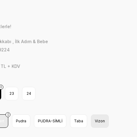
lerle!
kkabı
,
İlk Adım & Bebe
9224
 TL + KDV
23
24
ert
Pudra
PUDRA-SİMLİ
Taba
Vizon