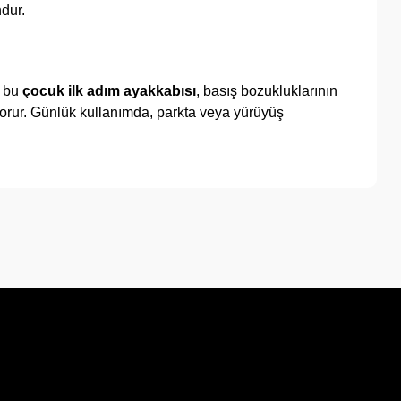
dur.
n bu
çocuk ilk adım ayakkabısı
, basış bozukluklarının
korur. Günlük kullanımda, parkta veya yürüyüş
a iletebilirsiniz.