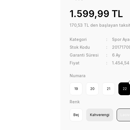
1.599,99 TL
170,53 TL den başlayan taksit
Kategori
Spor Aya
Stok Kodu
2017170
Garanti Süresi
6 Ay
Fiyat
1.454,54
Numara
19
20
21
22
Renk
Bej
Kahverengi
Laciv