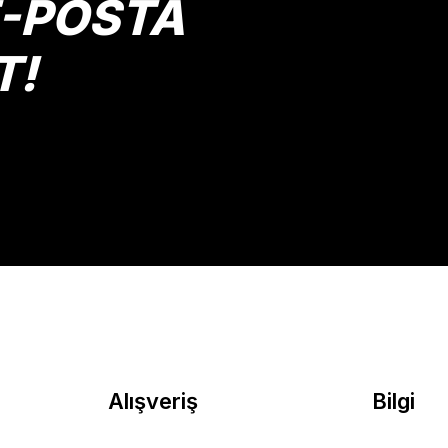
E-POSTA
T!
Gönder
Alışveriş
Bilgi