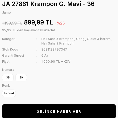
JA 27881 Krampon G. Mavi - 36
Jump
899,99 TL
1.199,99 TL
-%25
95,92 TL den başlayan taksitlerle!
Kategori
Halı Saha & Krampon
,
Genç
,
Outlet & İndirim
,
Halı Saha & Krampon
Stok Kodu
8681123797347
Garanti Süresi
6 Ay
Fiyat
1.090,90 TL + KDV
Numara
38
39
Renk
Lacivert
GELİNCE HABER VER