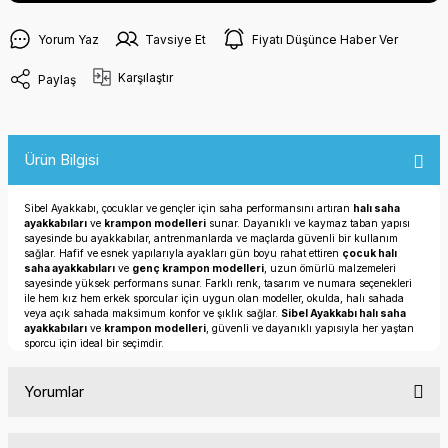
Yorum Yaz
Tavsiye Et
Fiyatı Düşünce Haber Ver
Karşılaştır
Paylaş
Ürün Bilgisi
Sibel Ayakkabı, çocuklar ve gençler için saha performansını artıran
halı saha
ayakkabıları
ve
krampon modelleri
sunar. Dayanıklı ve kaymaz taban yapısı
sayesinde bu ayakkabılar, antrenmanlarda ve maçlarda güvenli bir kullanım
sağlar. Hafif ve esnek yapılarıyla ayakları gün boyu rahat ettiren
çocuk halı
saha ayakkabıları
ve
genç krampon modelleri
, uzun ömürlü malzemeleri
sayesinde yüksek performans sunar. Farklı renk, tasarım ve numara seçenekleri
ile hem kız hem erkek sporcular için uygun olan modeller, okulda, halı sahada
veya açık sahada maksimum konfor ve şıklık sağlar.
Sibel Ayakkabı halı saha
ayakkabıları
ve
krampon modelleri
, güvenli ve dayanıklı yapısıyla her yaştan
sporcu için ideal bir seçimdir.
Yorumlar