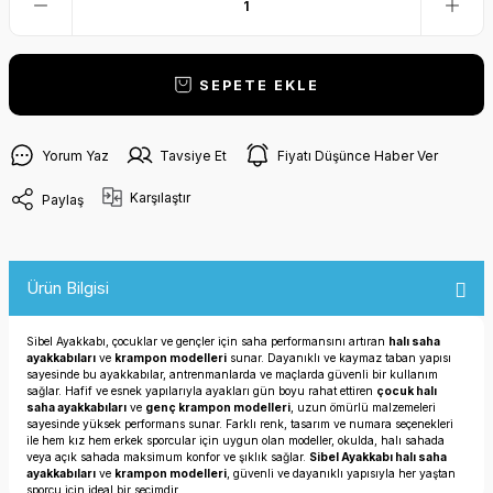
SEPETE EKLE
Yorum Yaz
Tavsiye Et
Fiyatı Düşünce Haber Ver
Karşılaştır
Paylaş
Ürün Bilgisi
Sibel Ayakkabı, çocuklar ve gençler için saha performansını artıran
halı saha
ayakkabıları
ve
krampon modelleri
sunar. Dayanıklı ve kaymaz taban yapısı
sayesinde bu ayakkabılar, antrenmanlarda ve maçlarda güvenli bir kullanım
sağlar. Hafif ve esnek yapılarıyla ayakları gün boyu rahat ettiren
çocuk halı
saha ayakkabıları
ve
genç krampon modelleri
, uzun ömürlü malzemeleri
sayesinde yüksek performans sunar. Farklı renk, tasarım ve numara seçenekleri
ile hem kız hem erkek sporcular için uygun olan modeller, okulda, halı sahada
veya açık sahada maksimum konfor ve şıklık sağlar.
Sibel Ayakkabı halı saha
ayakkabıları
ve
krampon modelleri
, güvenli ve dayanıklı yapısıyla her yaştan
sporcu için ideal bir seçimdir.