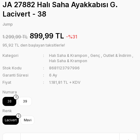
JA 27882 Halı Saha Ayakkabısı G.
Lacivert - 38
Jump
899,99 TL
1.299,99 TL
-%31
95,92 TL den başlayan taksitlerle!
Kategori
Halı Saha & Krampon
,
Genç
,
Outlet & İndirim
,
Halı Saha & Krampon
Stok Kodu
8681123797996
Garanti Süresi
6 Ay
Fiyat
1.181,81 TL + KDV
Numara
38
39
Renk
Lacivert
Mavi