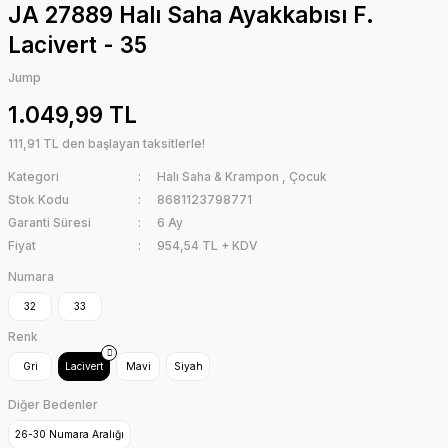
JA 27889 Halı Saha Ayakkabısı F.
Lacivert - 35
Jump
1.049,99 TL
111,91 TL den başlayan taksitlerle!
Kategori
Halı Saha & Krampon
,
Çocuk
Stok Kodu
8681123798771
Garanti Süresi
6 Ay
Fiyat
954,54 TL + KDV
Numara
32
33
Renk
Gri
Lacivert
Mavi
Siyah
Diğer Bedenler
26-30 Numara Aralığı