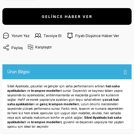
GELİNCE HABER VER
Yorum Yaz
Tavsiye Et
Fiyatı Düşünce Haber Ver
Karşılaştır
Paylaş
Ürün Bilgisi
Sibel Ayakkabı, çocuklar ve gençler için saha performansını artıran
halı saha
ayakkabıları
ve
krampon modelleri
sunar. Dayanıklı ve kaymaz taban yapısı
sayesinde bu ayakkabılar, antrenmanlarda ve maçlarda güvenli bir kullanım
sağlar. Hafif ve esnek yapılarıyla ayakları gün boyu rahat ettiren
çocuk halı
saha ayakkabıları
ve
genç krampon modelleri
, uzun ömürlü malzemeleri
sayesinde yüksek performans sunar. Farklı renk, tasarım ve numara seçenekleri
ile hem kız hem erkek sporcular için uygun olan modeller, okulda, halı sahada
veya açık sahada maksimum konfor ve şıklık sağlar.
Sibel Ayakkabı halı saha
ayakkabıları
ve
krampon modelleri
, güvenli ve dayanıklı yapısıyla her yaştan
sporcu için ideal bir seçimdir.