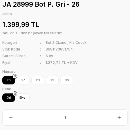
JA 28999 Bot P. Gri - 26
Jump
1.399,99 TL
149,22 TL den başlayan taksitlerle!
Kategori
Bot & Çizme
,
Kız Çocuk
Stok Kodu
8681123851704
Garanti Süresi
6 Ay
Fiyat
1.272,72 TL + KDV
Numara
26
27
28
29
30
Renk
Gri
Siyah