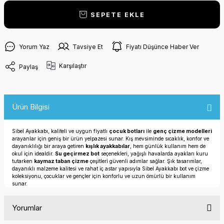
SEPETE EKLE
Yorum Yaz
Tavsiye Et
Fiyatı Düşünce Haber Ver
Karşılaştır
Paylaş
Ürün Bilgisi
Sibel Ayakkabı, kaliteli ve uygun fiyatlı
çocuk botları
ile
genç çizme modelleri
arayanlar için geniş bir ürün yelpazesi sunar. Kış mevsiminde sıcaklık, konfor ve
dayanıklılığı bir araya getiren
kışlık ayakkabılar
, hem günlük kullanım hem de
okul için idealdir.
Su geçirmez bot
seçenekleri, yağışlı havalarda ayakları kuru
tutarken
kaymaz taban çizme
çeşitleri güvenli adımlar sağlar. Şık tasarımlar,
dayanıklı malzeme kalitesi ve rahat iç astar yapısıyla Sibel Ayakkabı bot ve çizme
koleksiyonu, çocuklar ve gençler için konforlu ve uzun ömürlü bir kullanım
sunar.
Yorumlar