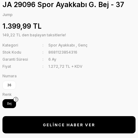
JA 29096 Spor Ayakkabı G. Bej - 37
Jump
1.399,99 TL
149,22 TL den başlayan taksitlerle!
Kategori
Spor Ayakkabı
,
Genç
Stok Kodu
8681123854316
Garanti Süresi
6 Ay
Fiyat
1.272,72 TL + KDV
Numara
36
Renk
Bej
GELİNCE HABER VER