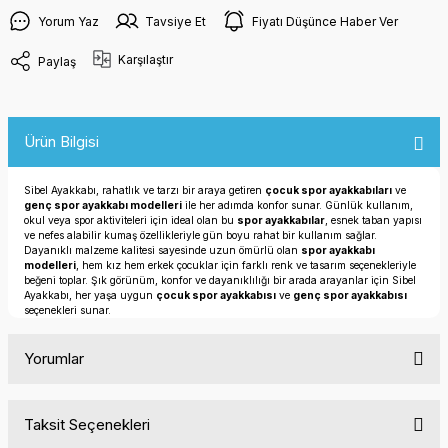
Yorum Yaz
Tavsiye Et
Fiyatı Düşünce Haber Ver
Karşılaştır
Paylaş
Ürün Bilgisi
Sibel Ayakkabı, rahatlık ve tarzı bir araya getiren
çocuk spor ayakkabıları
ve
genç spor ayakkabı modelleri
ile her adımda konfor sunar. Günlük kullanım,
okul veya spor aktiviteleri için ideal olan bu
spor ayakkabılar
, esnek taban yapısı
ve nefes alabilir kumaş özellikleriyle gün boyu rahat bir kullanım sağlar.
Dayanıklı malzeme kalitesi sayesinde uzun ömürlü olan
spor ayakkabı
modelleri
, hem kız hem erkek çocuklar için farklı renk ve tasarım seçenekleriyle
beğeni toplar. Şık görünüm, konfor ve dayanıklılığı bir arada arayanlar için Sibel
Ayakkabı, her yaşa uygun
çocuk spor ayakkabısı
ve
genç spor ayakkabısı
seçenekleri sunar.
Yorumlar
Taksit Seçenekleri
Bu ürüne ilk yorumu siz yapın!