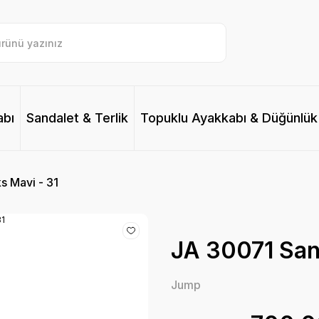
abı
Sandalet & Terlik
Topuklu Ayakkabı & Düğünlük
s Mavi - 31
JA 30071 Sand
Jump