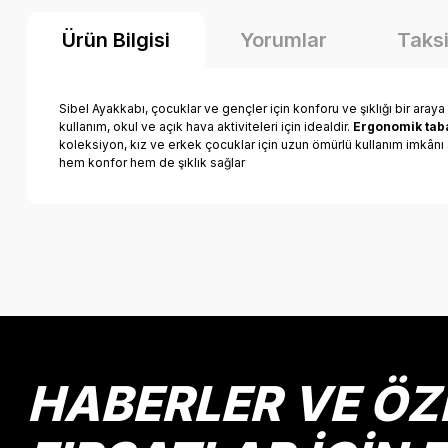
Ürün Bilgisi
Yorumlar
Taksi
Sibel Ayakkabı, çocuklar ve gençler için konforu ve şıklığı bir araya
kullanım, okul ve açık hava aktiviteleri için idealdir.
Ergonomik taba
koleksiyon, kız ve erkek çocuklar için uzun ömürlü kullanım imkânı s
hem konfor hem de şıklık sağlar
Bu ürünün fiyat bilgisi, resim, ürün açıklamalarında ve diğer k
Görüş ve önerileriniz için teşekkür ederiz.
Ürün resmi kalitesiz, bozuk veya görüntülenemiyor.
Ürün açıklamasında eksik bilgiler bulunuyor.
Ürün bilgilerinde hatalar bulunuyor.
HABERLER VE ÖZ
Ürün fiyatı diğer sitelerden daha pahalı.
Bu ürüne benzer farklı alternatifler olmalı.