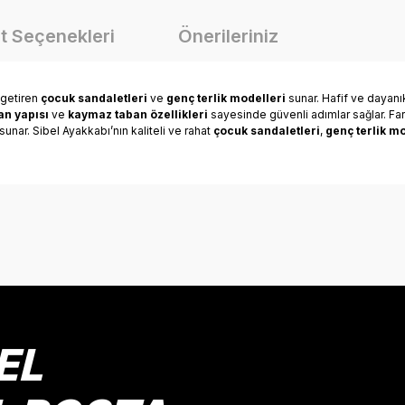
t Seçenekleri
Önerileriniz
 getiren
çocuk sandaletleri
ve
genç terlik modelleri
sunar. Hafif ve dayanı
n yapısı
ve
kaymaz taban özellikleri
sayesinde güvenli adımlar sağlar. Far
unar. Sibel Ayakkabı’nın kaliteli ve rahat
çocuk sandaletleri
,
genç terlik mo
onularda yetersiz gördüğünüz noktaları öneri formunu kullanarak tarafımız
Bu ürüne ilk yorumu siz yapın!
Yorum Yaz
EL