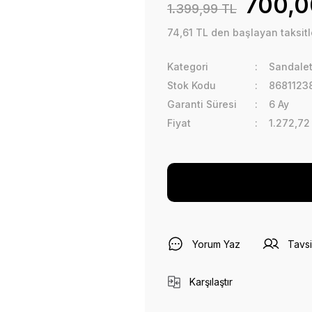
700,0
1.399,99 TL
74,61 TL den başlayan taksitl
Kategori
Sandalet
Stok Kodu
8681123
Garanti Süresi
6 Ay
Fiyat
1.272,72
Yorum Yaz
Tavsi
Karşılaştır