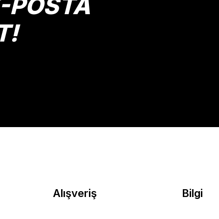
E-POSTA
T!
Gönder
Alışveriş
Bilgi