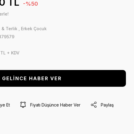
0 TL
-%50
erle!
 & Terlik
,
Erkek Çocuk
879579
 TL + KDV
GELİNCE HABER VER
ye Et
Fiyatı Düşünce Haber Ver
Paylaş