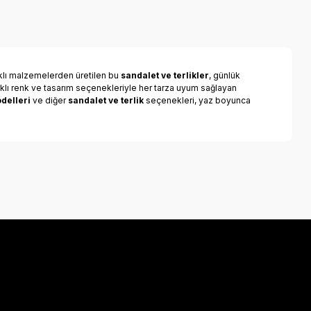
klı malzemelerden üretilen bu
sandalet ve terlikler
, günlük
klı renk ve tasarım seçenekleriyle her tarza uyum sağlayan
delleri
ve diğer
sandalet ve terlik
seçenekleri, yaz boyunca
a iletebilirsiniz.