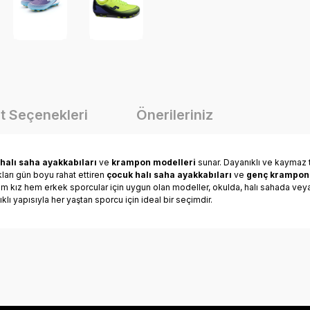
t Seçenekleri
Önerileriniz
halı saha ayakkabıları
ve
krampon modelleri
sunar. Dayanıklı ve kaymaz 
kları gün boyu rahat ettiren
çocuk halı saha ayakkabıları
ve
genç krampon
hem kız hem erkek sporcular için uygun olan modeller, okulda, halı sahada ve
klı yapısıyla her yaştan sporcu için ideal bir seçimdir.
onularda yetersiz gördüğünüz noktaları öneri formunu kullanarak tarafımız
Bu ürüne ilk yorumu siz yapın!