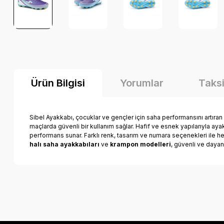
Ürün Bilgisi
Yorumlar
Taksi
Sibel Ayakkabı, çocuklar ve gençler için saha performansını artıran
maçlarda güvenli bir kullanım sağlar. Hafif ve esnek yapılarıyla aya
performans sunar. Farklı renk, tasarım ve numara seçenekleri ile 
halı saha ayakkabıları
ve
krampon modelleri
, güvenli ve dayanı
Bu ürünün fiyat bilgisi, resim, ürün açıklamalarında ve diğer k
Görüş ve önerileriniz için teşekkür ederiz.
Ürün resmi kalitesiz, bozuk veya görüntülenemiyor.