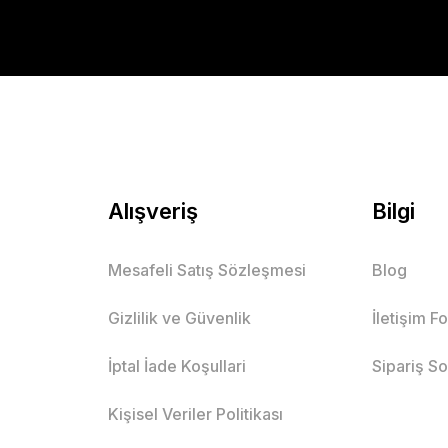
Alışveriş
Bilgi
Mesafeli Satış Sözleşmesi
Blog
Gizlilik ve Güvenlik
İletişim F
İptal İade Koşullari
Sipariş S
Kişisel Veriler Politikası