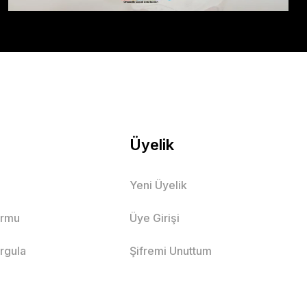
Üyelik
Yeni Üyelik
ormu
Üye Girişi
orgula
Şifremi Unuttum