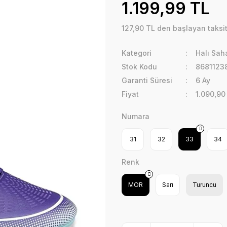
1.199,99 TL
127,90 TL den başlayan taksit
Kategori
Halı Sah
Stok Kodu
8681123
Garanti Süresi
6 Ay
Fiyat
1.090,90
Numara
31
32
33
34
Renk
MOR
Sarı
Turuncu