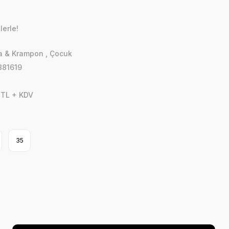
lerle!
a & Krampon
,
Çocuk
881619
 TL + KDV
35