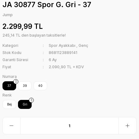
JA 30877 Spor G. Gri - 37
Jump
2.299,99 TL
245,14 TL den başlayan taksitlerle!
Kategori
Spor Ayakkabı
,
Genç
Stok Kodu
8681123889141
Garanti Süresi
6 Ay
Fiyat
2.090,90 TL + KDV
Numara
37
39
40
Renk
Bej
Gri