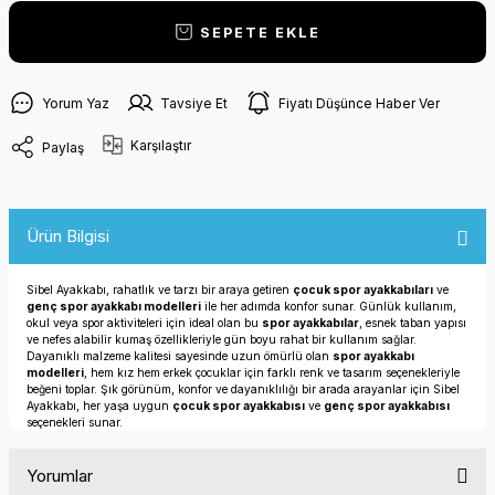
SEPETE EKLE
Yorum Yaz
Tavsiye Et
Fiyatı Düşünce Haber Ver
Karşılaştır
Paylaş
Ürün Bilgisi
Sibel Ayakkabı, rahatlık ve tarzı bir araya getiren
çocuk spor ayakkabıları
ve
genç spor ayakkabı modelleri
ile her adımda konfor sunar. Günlük kullanım,
okul veya spor aktiviteleri için ideal olan bu
spor ayakkabılar
, esnek taban yapısı
ve nefes alabilir kumaş özellikleriyle gün boyu rahat bir kullanım sağlar.
Dayanıklı malzeme kalitesi sayesinde uzun ömürlü olan
spor ayakkabı
modelleri
, hem kız hem erkek çocuklar için farklı renk ve tasarım seçenekleriyle
beğeni toplar. Şık görünüm, konfor ve dayanıklılığı bir arada arayanlar için Sibel
Ayakkabı, her yaşa uygun
çocuk spor ayakkabısı
ve
genç spor ayakkabısı
seçenekleri sunar.
Yorumlar