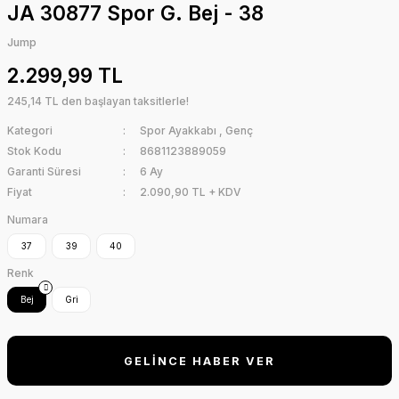
JA 30877 Spor G. Bej - 38
Jump
2.299,99 TL
245,14 TL den başlayan taksitlerle!
Kategori
Spor Ayakkabı
,
Genç
Stok Kodu
8681123889059
Garanti Süresi
6 Ay
Fiyat
2.090,90 TL + KDV
Numara
37
39
40
Renk
Bej
Gri
GELİNCE HABER VER