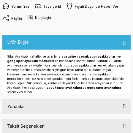
Yorum Yaz
Tavsiye Et
Fiyatı Düşünce Haber Ver
Karşılaştır
Paylaş
Ürün Bilgisi
Sibel Ayakkabı, rahatlık ve tarzı bir araya getiren
çocuk spor ayakkabıları
ve
genç spor ayakkabı modelleri
ile her adımda konfor sunar. Günlük kullanım,
okul veya spor aktiviteleri için ideal olan bu
spor ayakkabılar
, esnek taban yapısı
ve nefes alabilir kumaş özellikleriyle gün boyu rahat bir kullanım sağlar.
Dayanıklı malzeme kalitesi sayesinde uzun ömürlü olan
spor ayakkabı
modelleri
, hem kız hem erkek çocuklar için farklı renk ve tasarım seçenekleriyle
beğeni toplar. Şık görünüm, konfor ve dayanıklılığı bir arada arayanlar için Sibel
Ayakkabı, her yaşa uygun
çocuk spor ayakkabısı
ve
genç spor ayakkabısı
seçenekleri sunar.
Yorumlar
Taksit Seçenekleri
Bu ürüne ilk yorumu siz yapın!