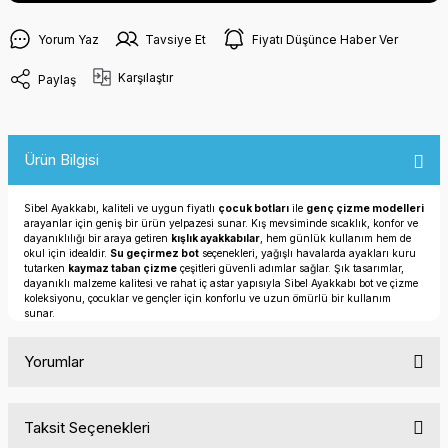
Yorum Yaz
Tavsiye Et
Fiyatı Düşünce Haber Ver
Karşılaştır
Paylaş
Ürün Bilgisi
Sibel Ayakkabı, kaliteli ve uygun fiyatlı
çocuk botları
ile
genç çizme modelleri
arayanlar için geniş bir ürün yelpazesi sunar. Kış mevsiminde sıcaklık, konfor ve
dayanıklılığı bir araya getiren
kışlık ayakkabılar
, hem günlük kullanım hem de
okul için idealdir.
Su geçirmez bot
seçenekleri, yağışlı havalarda ayakları kuru
tutarken
kaymaz taban çizme
çeşitleri güvenli adımlar sağlar. Şık tasarımlar,
dayanıklı malzeme kalitesi ve rahat iç astar yapısıyla Sibel Ayakkabı bot ve çizme
koleksiyonu, çocuklar ve gençler için konforlu ve uzun ömürlü bir kullanım
sunar.
Yorumlar
Taksit Seçenekleri
Bu ürüne ilk yorumu siz yapın!