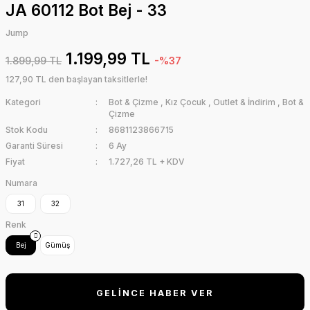
JA 60112 Bot Bej - 33
Jump
1.199,99 TL
1.899,99 TL
-%37
127,90 TL den başlayan taksitlerle!
Kategori
Bot & Çizme
,
Kız Çocuk
,
Outlet & İndirim
,
Bot &
Çizme
Stok Kodu
8681123866715
Garanti Süresi
6 Ay
Fiyat
1.727,26 TL + KDV
Numara
31
32
Renk
Bej
Gümüş
GELİNCE HABER VER