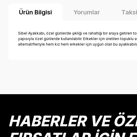
Ürün Bilgisi
Yorumlar
Taksi
Sibel Ayakkabı, özel günlerde şıklığı ve rahatlığı bir araya getiren
yapısıyla özel günlerde kullanılabilir. Erkekler için üretilen topukl
alternatifleriyle hem kız hem erkekler için uygun olan bu ayakkabı
Bu ürünün fiyat bilgisi, resim, ürün açıklamalarında ve diğer k
Görüş ve önerileriniz için teşekkür ederiz.
Ürün resmi kalitesiz, bozuk veya görüntülenemiyor.
Ürün açıklamasında eksik bilgiler bulunuyor.
Ürün bilgilerinde hatalar bulunuyor.
HABERLER VE ÖZ
Ürün fiyatı diğer sitelerden daha pahalı.
Bu ürüne benzer farklı alternatifler olmalı.