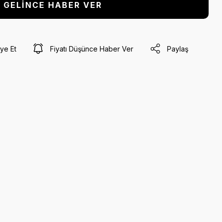
GELİNCE HABER VER
ye Et
Fiyatı Düşünce Haber Ver
Paylaş