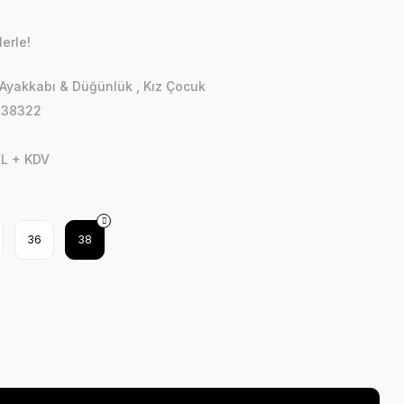
erle!
Ayakkabı & Düğünlük
,
Kız Çocuk
338322
TL + KDV
36
38