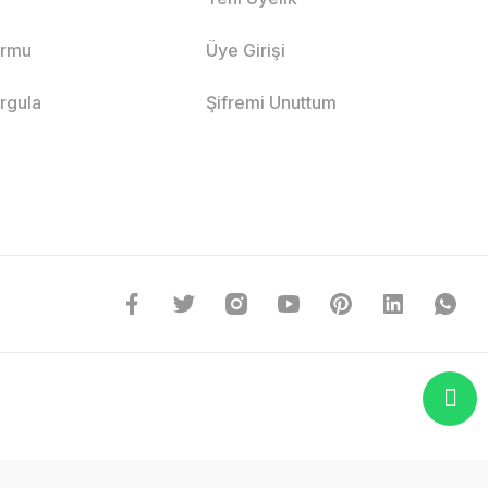
ormu
Üye Girişi
orgula
Şifremi Unuttum