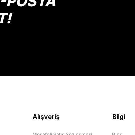
E-POSTA
T!
Gönder
Alışveriş
Bilgi
Mesafeli Satış Sözleşmesi
Blog