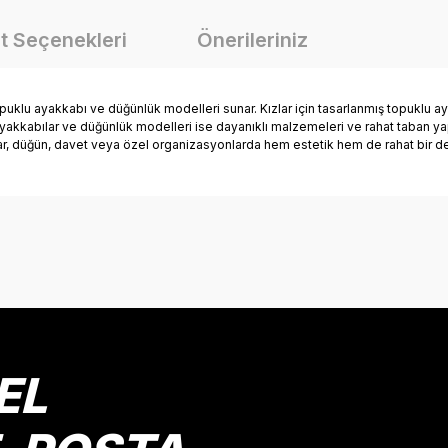
t Seçenekleri
Önerileriniz
 topuklu ayakkabı ve düğünlük modelleri sunar. Kızlar için tasarlanmış topuklu 
u ayakkabılar ve düğünlük modelleri ise dayanıklı malzemeleri ve rahat taban yap
lar, düğün, davet veya özel organizasyonlarda hem estetik hem de rahat bir d
onularda yetersiz gördüğünüz noktaları öneri formunu kullanarak tarafımız
Bu ürüne ilk yorumu siz yapın!
Yorum Yaz
EL