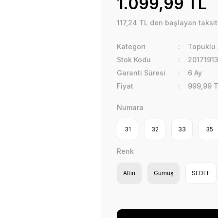
1.099,99 TL
117,24 TL den başlayan taksitl
Kategori
Topuklu 
Stok Kodu
2017191
Garanti Süresi
6 Ay
Fiyat
999,99 
Numara
31
32
33
35
Renk
Altın
Gümüş
SEDEF