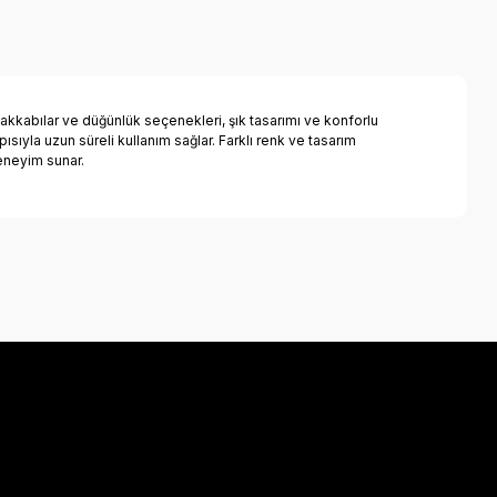
ayakkabılar ve düğünlük seçenekleri, şık tasarımı ve konforlu
ısıyla uzun süreli kullanım sağlar. Farklı renk ve tasarım
eneyim sunar.
a iletebilirsiniz.