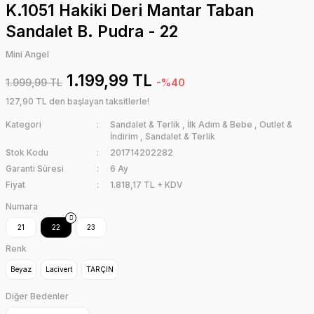
K.1051 Hakiki Deri Mantar Taban
Sandalet B. Pudra - 22
Mini Angel
1.199,99 TL
1.999,99 TL
-%40
127,90 TL den başlayan taksitlerle!
Kategori
Sandalet & Terlik
,
İlk Adım & Bebe
,
Outlet &
İndirim
,
Sandalet & Terlik
Stok Kodu
201714202282
Garanti Süresi
6 Ay
Fiyat
1.818,17 TL + KDV
Numara
21
22
23
Renk
Beyaz
Lacivert
TARÇIN
Diğer Bedenler