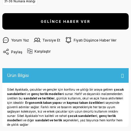
31-36 Numara Aralığı
GELİNCE HABER VER
Yorum Yaz
Tavsiye Et
Fiyatı Düşünce Haber Ver
Karşılaştır
Paylaş
Ürün Bilgisi
Sibel Ayakkabı, çocuklar ve gençler için konforu ve şıklığı bir araya getiren
çocuk
sandaletleri
ve
genç terlik modelleri
sunar. Hafif ve dayanıklı malzemelerden
üretilen bu
sandalet ve terlikler
, günlük kullanım, okul ve açık hava aktiviteleri
için idealdir.
Ergonomik taban yapısı
ve
kaymaz taban özellikleri
sayesinde
güvenli adımlar sağlar. Farklı renk ve tasarım seçenekleriyle her tarza uyum
sağlayan koleksiyon, kız ve erkek çocuklar için uzun ömürlü kullanım imkânı
sunar. Sibel Ayakkabı’nın kaliteli ve rahat
çocuk sandaletleri
,
genç terlik
modelleri
ve diğer
sandalet ve terlik
seçenekleri, yaz boyunca hem konfor hem
de şıklık sağlar