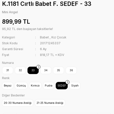
K.1181 Cırtlı Babet F. SEDEF - 33
Mini Angel
899,99 TL
95,92 TL den başlayan taksitlerle!
Kategori
Babet
,
Kız Çocuk
Stok Kodu
20171245337
Garanti Süresi
6 Ay
Fiyat
818,17 TL + KDV
Numara
31
32
33
34
35
36
Renk
Beyaz
Gümüş
Kırmızı
Pudra
SEDEF
Siyah
Diğer Bedenler
26-30 Numara Aralığı
21-25 Numara Aralığı