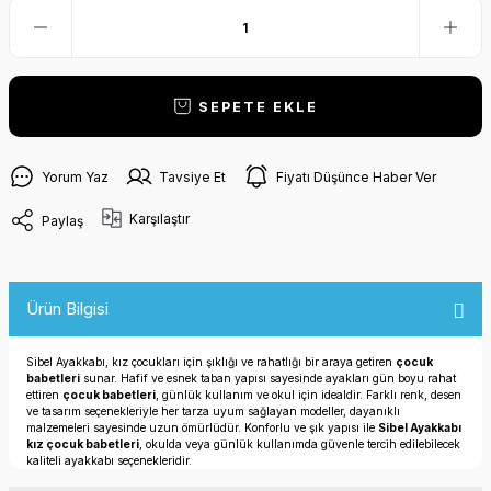
SEPETE EKLE
Yorum Yaz
Tavsiye Et
Fiyatı Düşünce Haber Ver
Karşılaştır
Paylaş
Ürün Bilgisi
Sibel Ayakkabı, kız çocukları için şıklığı ve rahatlığı bir araya getiren
çocuk
babetleri
sunar. Hafif ve esnek taban yapısı sayesinde ayakları gün boyu rahat
ettiren
çocuk babetleri
, günlük kullanım ve okul için idealdir. Farklı renk, desen
ve tasarım seçenekleriyle her tarza uyum sağlayan modeller, dayanıklı
malzemeleri sayesinde uzun ömürlüdür. Konforlu ve şık yapısı ile
Sibel Ayakkabı
kız çocuk babetleri
, okulda veya günlük kullanımda güvenle tercih edilebilecek
kaliteli ayakkabı seçenekleridir.