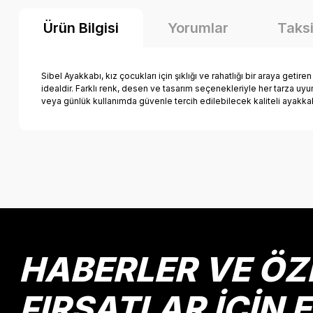
Ürün Bilgisi
Yorumlar
Taksi
Sibel Ayakkabı, kız çocukları için şıklığı ve rahatlığı bir araya getire
idealdir. Farklı renk, desen ve tasarım seçenekleriyle her tarza u
veya günlük kullanımda güvenle tercih edilebilecek kaliteli ayakka
Bu ürünün fiyat bilgisi, resim, ürün açıklamalarında ve diğer k
Görüş ve önerileriniz için teşekkür ederiz.
Ürün resmi kalitesiz, bozuk veya görüntülenemiyor.
Ürün açıklamasında eksik bilgiler bulunuyor.
Ürün bilgilerinde hatalar bulunuyor.
HABERLER VE ÖZ
Ürün fiyatı diğer sitelerden daha pahalı.
Bu ürüne benzer farklı alternatifler olmalı.
FIRSATLAR İÇİN 