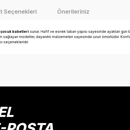
t Seçenekleri
Önerileriniz
n
çocuk babetleri
sunar. Hafif ve esnek taban yapısı sayesinde ayakları gün b
yum sağlayan modeller, dayanıklı malzemeleri sayesinde uzun ömürlüdür. Konfor
bı seçenekleridir.
onularda yetersiz gördüğünüz noktaları öneri formunu kullanarak tarafımız
Bu ürüne ilk yorumu siz yapın!
Yorum Yaz
EL
E-POSTA