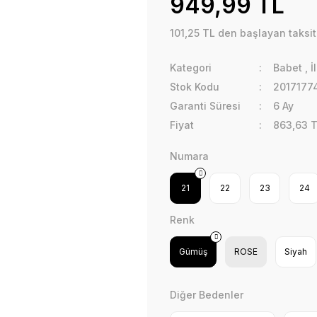
949,99 TL
101,25 TL den başlayan taksitl
Kategori
Babet
,
İ
Stok Kodu
2017177
Garanti Süresi
6 Ay
Fiyat
863,63 
Numara
21
22
23
24
Renk
Gümüş
ROSE
Siyah
Diğer Bedenler