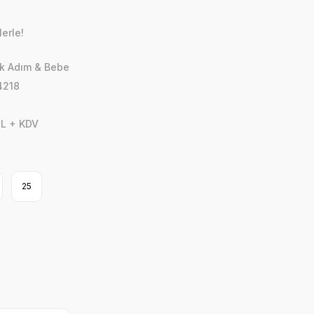
erle!
lk Adım & Bebe
4218
TL + KDV
25