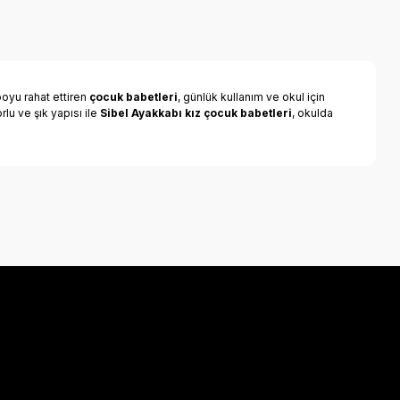
oyu rahat ettiren
çocuk babetleri
, günlük kullanım ve okul için
lu ve şık yapısı ile
Sibel Ayakkabı kız çocuk babetleri
, okulda
a iletebilirsiniz.