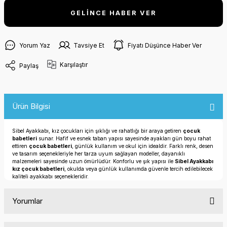
GELİNCE HABER VER
Yorum Yaz
Tavsiye Et
Fiyatı Düşünce Haber Ver
Karşılaştır
Paylaş
Ürün Bilgisi
Sibel Ayakkabı, kız çocukları için şıklığı ve rahatlığı bir araya getiren
çocuk
babetleri
sunar. Hafif ve esnek taban yapısı sayesinde ayakları gün boyu rahat
ettiren
çocuk babetleri
, günlük kullanım ve okul için idealdir. Farklı renk, desen
ve tasarım seçenekleriyle her tarza uyum sağlayan modeller, dayanıklı
malzemeleri sayesinde uzun ömürlüdür. Konforlu ve şık yapısı ile
Sibel Ayakkabı
kız çocuk babetleri
, okulda veya günlük kullanımda güvenle tercih edilebilecek
kaliteli ayakkabı seçenekleridir.
Yorumlar