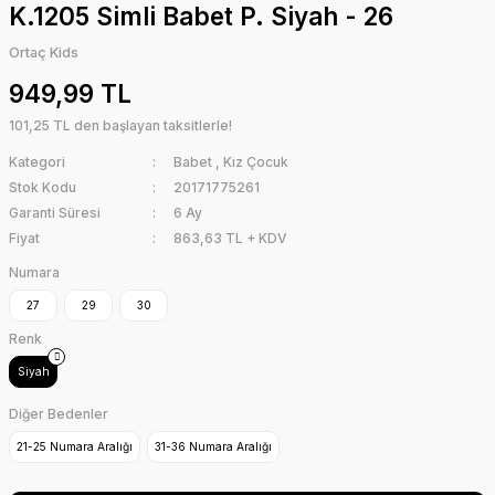
K.1205 Simli Babet P. Siyah - 26
Ortaç Kids
949,99 TL
101,25 TL den başlayan taksitlerle!
Kategori
Babet
,
Kız Çocuk
Stok Kodu
20171775261
Garanti Süresi
6 Ay
Fiyat
863,63 TL + KDV
Numara
27
29
30
Renk
Siyah
Diğer Bedenler
21-25 Numara Aralığı
31-36 Numara Aralığı