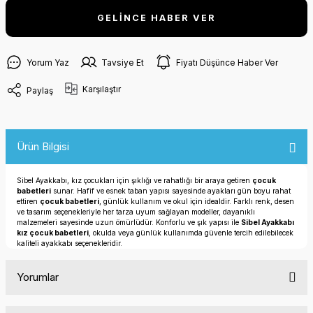
GELİNCE HABER VER
Yorum Yaz
Tavsiye Et
Fiyatı Düşünce Haber Ver
Karşılaştır
Paylaş
Ürün Bilgisi
Sibel Ayakkabı, kız çocukları için şıklığı ve rahatlığı bir araya getiren
çocuk
babetleri
sunar. Hafif ve esnek taban yapısı sayesinde ayakları gün boyu rahat
ettiren
çocuk babetleri
, günlük kullanım ve okul için idealdir. Farklı renk, desen
ve tasarım seçenekleriyle her tarza uyum sağlayan modeller, dayanıklı
malzemeleri sayesinde uzun ömürlüdür. Konforlu ve şık yapısı ile
Sibel Ayakkabı
kız çocuk babetleri
, okulda veya günlük kullanımda güvenle tercih edilebilecek
kaliteli ayakkabı seçenekleridir.
Yorumlar