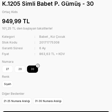
K.1205 Simli Babet P. Gümüş - 30
Ortaç Kids
949,99 TL
101,25 TL den başlayan taksitlerle!
Kategori
Babet
,
Kız Çocuk
Stok Kodu
20171775308
Garanti Süresi
6 Ay
Fiyat
863,63 TL + KDV
Numara
27
29
30
Renk
Siyah
Diğer Bedenler
21-25 Numara Aralığı
31-36 Numara Aralığı