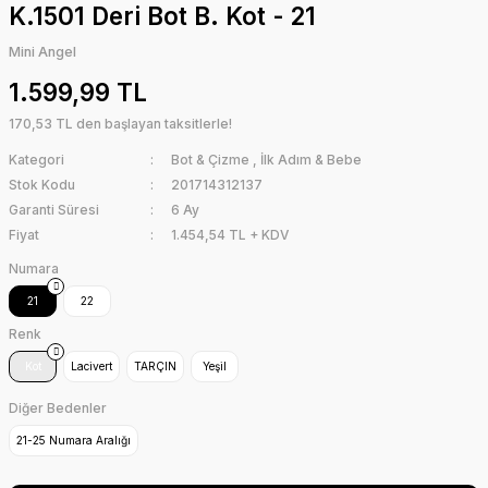
K.1501 Deri Bot B. Kot - 21
Mini Angel
1.599,99 TL
170,53 TL den başlayan taksitlerle!
Kategori
Bot & Çizme
,
İlk Adım & Bebe
Stok Kodu
201714312137
Garanti Süresi
6 Ay
Fiyat
1.454,54 TL + KDV
Numara
21
22
Renk
Kot
Lacivert
TARÇIN
Yeşil
Diğer Bedenler
21-25 Numara Aralığı