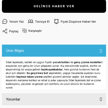
GELİNCE HABER VER
Yorum Yaz
Tavsiye Et
Fiyatı Düşünce Haber Ver
Karşılaştır
Paylaş
Ürün Bilgisi
Sibel Ayakkabı, kaliteli ve uygun fiyatlı
çocuk botları
ile
genç çizme modelleri
arayanlar için geniş bir ürün yelpazesi sunar. Kış mevsiminde sıcaklık, konfor ve
dayanıklılığı bir araya getiren
kışlık ayakkabılar
, hem günlük kullanım hem de
okul için idealdir.
Su geçirmez bot
seçenekleri, yağışlı havalarda ayakları kuru
tutarken
kaymaz taban çizme
çeşitleri güvenli adımlar sağlar. Şık tasarımlar,
dayanıklı malzeme kalitesi ve rahat iç astar yapısıyla Sibel Ayakkabı bot ve çizme
koleksiyonu, çocuklar ve gençler için konforlu ve uzun ömürlü bir kullanım
sunar.
Yorumlar