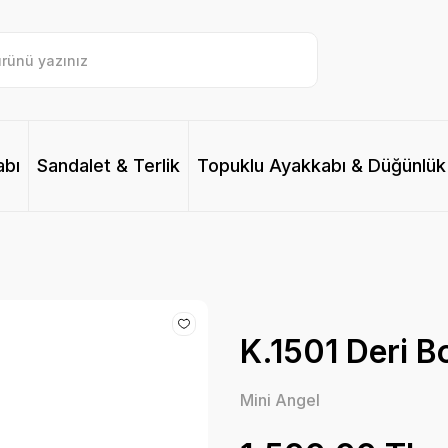
abı
Sandalet & Terlik
Topuklu Ayakkabı & Düğünlük
K.1501 Deri Bo
Mini Angel