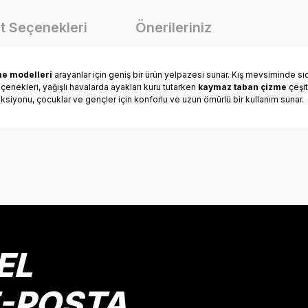
t Seçenekleri
Önerileriniz
me modelleri
arayanlar için geniş bir ürün yelpazesi sunar. Kış mevsiminde sıca
çenekleri, yağışlı havalarda ayakları kuru tutarken
kaymaz taban çizme
çeşit
eksiyonu, çocuklar ve gençler için konforlu ve uzun ömürlü bir kullanım sunar.
onularda yetersiz gördüğünüz noktaları öneri formunu kullanarak tarafımız
Bu ürüne ilk yorumu siz yapın!
Yorum Yaz
EL
E-POSTA