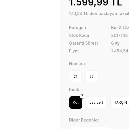
1.599,99 TL
170,53 TL den başlayan taksit
Kategori
Bot & Çi
Stok Kodu
2017143
Garanti Süresi
6 Ay
Fiyat
1.454,54
Numara
21
22
Renk
Kot
Lacivert
TARÇIN
Diğer Bedenler