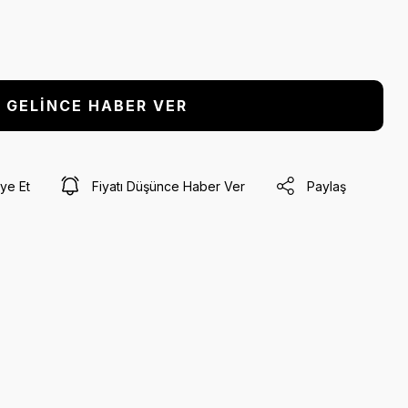
GELİNCE HABER VER
ye Et
Fiyatı Düşünce Haber Ver
Paylaş