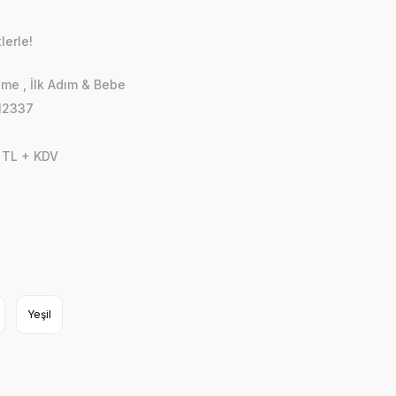
lerle!
zme
,
İlk Adım & Bebe
12337
 TL + KDV
Yeşil