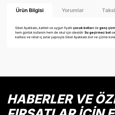
Ürün Bilgisi
Yorumlar
Taksi
Sibel Ayakkabı, kaliteli ve uygun fiyatlı
çocuk botları
ile
genç çiz
hem günlük kullanım hem de okul için idealdir.
Su geçirmez bot
se
kalitesi ve rahat iç astar yapısıyla Sibel Ayakkabı bot ve çizme kol
Bu ürünün fiyat bilgisi, resim, ürün açıklamalarında ve diğer k
Görüş ve önerileriniz için teşekkür ederiz.
Ürün resmi kalitesiz, bozuk veya görüntülenemiyor.
Ürün açıklamasında eksik bilgiler bulunuyor.
Ürün bilgilerinde hatalar bulunuyor.
HABERLER VE ÖZ
Ürün fiyatı diğer sitelerden daha pahalı.
Bu ürüne benzer farklı alternatifler olmalı.
FIRSATLAR İÇİN 