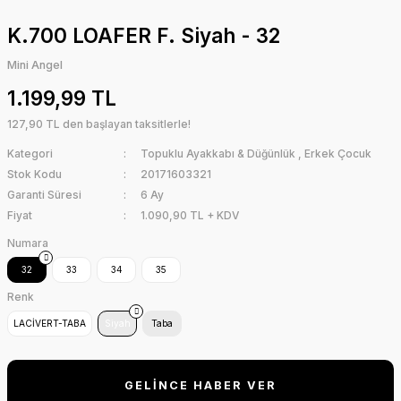
K.700 LOAFER F. Siyah - 32
Mini Angel
1.199,99 TL
127,90 TL den başlayan taksitlerle!
Kategori
Topuklu Ayakkabı & Düğünlük
,
Erkek Çocuk
Stok Kodu
20171603321
Garanti Süresi
6 Ay
Fiyat
1.090,90 TL + KDV
Numara
32
33
34
35
Renk
LACİVERT-TABA
Siyah
Taba
GELİNCE HABER VER