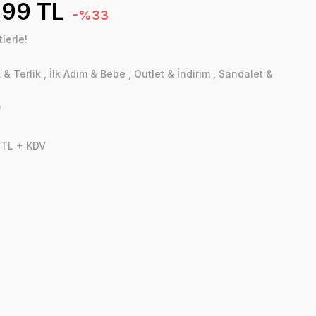
,99 TL
-%33
lerle!
 & Terlik
,
İlk Adım & Bebe
,
Outlet & İndirim
,
Sandalet &
0
 TL + KDV