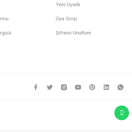
Yeni Üyelik
ormu
Üye Girişi
orgula
Şifremi Unuttum