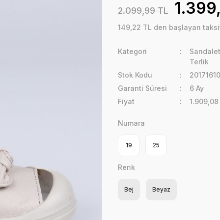
1.399
2.099,99 TL
149,22 TL den başlayan taksit
Kategori
Sandalet
Terlik
Stok Kodu
2017161
Garanti Süresi
6 Ay
Fiyat
1.909,08
Numara
19
25
Renk
Bej
Beyaz