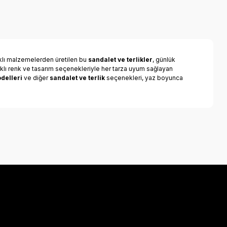
klı malzemelerden üretilen bu
sandalet ve terlikler
, günlük
klı renk ve tasarım seçenekleriyle her tarza uyum sağlayan
delleri
ve diğer
sandalet ve terlik
seçenekleri, yaz boyunca
a iletebilirsiniz.