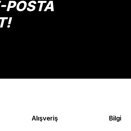
E-POSTA
T!
Gönder
Alışveriş
Bilgi