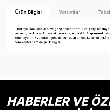
Ürün Bilgisi
Yorumlar
Taksi
Sibel Ayakkabı, çocuklar ve gençler için konforu ve şıklığı bir araya
kullanım, okul ve açık hava aktiviteleri için idealdir.
Ergonomik taba
koleksiyon, kız ve erkek çocuklar için uzun ömürlü kullanım imkânı s
hem konfor hem de şıklık sağlar
Bu ürünün fiyat bilgisi, resim, ürün açıklamalarında ve diğer k
Görüş ve önerileriniz için teşekkür ederiz.
Ürün resmi kalitesiz, bozuk veya görüntülenemiyor.
Ürün açıklamasında eksik bilgiler bulunuyor.
Ürün bilgilerinde hatalar bulunuyor.
HABERLER VE ÖZ
Ürün fiyatı diğer sitelerden daha pahalı.
Bu ürüne benzer farklı alternatifler olmalı.