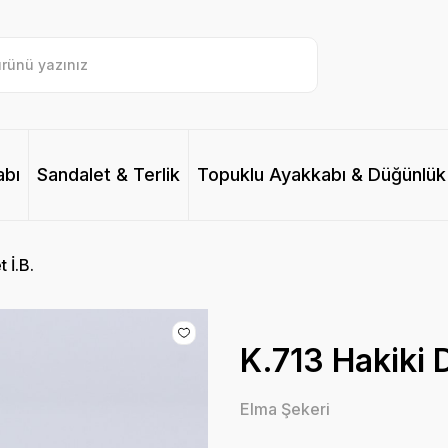
abı
Sandalet & Terlik
Topuklu Ayakkabı & Düğünlük
 İ.B.
K.713 Hakiki D
Elma Şekeri