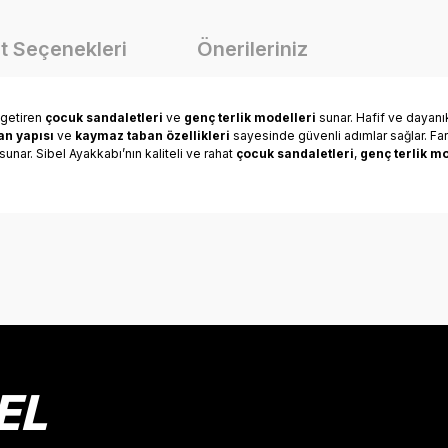
t Seçenekleri
Önerileriniz
 getiren
çocuk sandaletleri
ve
genç terlik modelleri
sunar. Hafif ve dayanı
n yapısı
ve
kaymaz taban özellikleri
sayesinde güvenli adımlar sağlar. Far
unar. Sibel Ayakkabı’nın kaliteli ve rahat
çocuk sandaletleri
,
genç terlik mo
onularda yetersiz gördüğünüz noktaları öneri formunu kullanarak tarafımız
Bu ürüne ilk yorumu siz yapın!
Yorum Yaz
EL