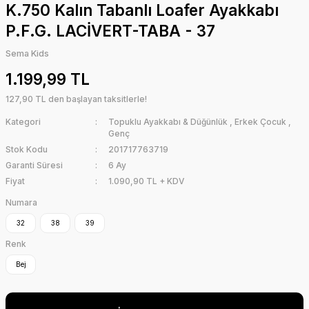
K.750 Kalın Tabanlı Loafer Ayakkabı
P.F.G. LACİVERT-TABA - 37
Sema Kids
1.199,99 TL
127,90 TL den başlayan taksitlerle!
Kategori
Topuklu Ayakkabı & Düğünlük
,
Erkek Çocuk
,
Genç
Stok Kodu
201717763719
Garanti Süresi
6 Ay
Fiyat
1.090,90 TL + KDV
Numara
32
38
39
Renk
Bej