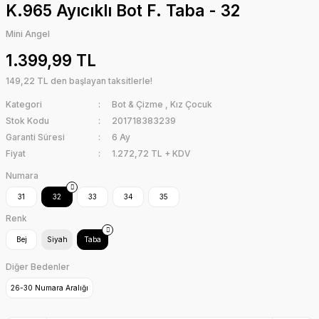
K.965 Ayıcıklı Bot F. Taba - 32
Mini Angel
1.399,99 TL
149,22 TL den başlayan taksitlerle!
Kategori
Bot & Çizme
,
Kız Çocuk
Stok Kodu
201718383239
Garanti Süresi
6 Ay
Fiyat
1.272,72 TL + KDV
Numara
31
32
33
34
35
Renk
Bej
Siyah
Taba
Diğer Bedenler
26-30 Numara Aralığı