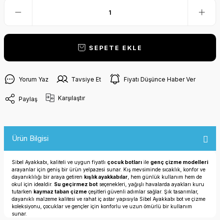
SEPETE EKLE
Yorum Yaz
Tavsiye Et
Fiyatı Düşünce Haber Ver
Karşılaştır
Paylaş
Ürün Bilgisi
Sibel Ayakkabı, kaliteli ve uygun fiyatlı
çocuk botları
ile
genç çizme modelleri
arayanlar için geniş bir ürün yelpazesi sunar. Kış mevsiminde sıcaklık, konfor ve
dayanıklılığı bir araya getiren
kışlık ayakkabılar
, hem günlük kullanım hem de
okul için idealdir.
Su geçirmez bot
seçenekleri, yağışlı havalarda ayakları kuru
tutarken
kaymaz taban çizme
çeşitleri güvenli adımlar sağlar. Şık tasarımlar,
dayanıklı malzeme kalitesi ve rahat iç astar yapısıyla Sibel Ayakkabı bot ve çizme
koleksiyonu, çocuklar ve gençler için konforlu ve uzun ömürlü bir kullanım
sunar.