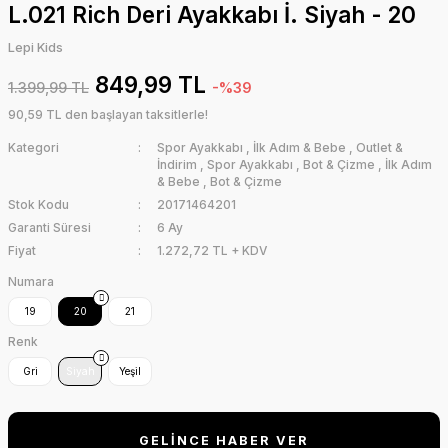
L.021 Rich Deri Ayakkabı İ. Siyah - 20
Lepi Kids
849,99 TL
1.399,99 TL
-%39
90,59 TL den başlayan taksitlerle!
Kategori
Spor Ayakkabı
,
İlk Adım & Bebe
,
Outlet &
İndirim
,
Spor Ayakkabı
,
Bot & Çizme
,
İlk Adım
& Bebe
,
Bot & Çizme
Stok Kodu
20171464201
Garanti Süresi
6 Ay
Fiyat
1.272,72 TL + KDV
Numara
19
20
21
Renk
Gri
Siyah
Yeşil
GELİNCE HABER VER