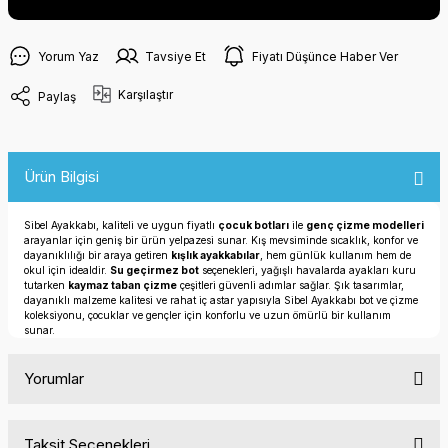
Yorum Yaz
Tavsiye Et
Fiyatı Düşünce Haber Ver
Karşılaştır
Paylaş
Ürün Bilgisi
Sibel Ayakkabı, kaliteli ve uygun fiyatlı
çocuk botları
ile
genç çizme modelleri
arayanlar için geniş bir ürün yelpazesi sunar. Kış mevsiminde sıcaklık, konfor ve
dayanıklılığı bir araya getiren
kışlık ayakkabılar
, hem günlük kullanım hem de
okul için idealdir.
Su geçirmez bot
seçenekleri, yağışlı havalarda ayakları kuru
tutarken
kaymaz taban çizme
çeşitleri güvenli adımlar sağlar. Şık tasarımlar,
dayanıklı malzeme kalitesi ve rahat iç astar yapısıyla Sibel Ayakkabı bot ve çizme
koleksiyonu, çocuklar ve gençler için konforlu ve uzun ömürlü bir kullanım
sunar.
Yorumlar
Taksit Seçenekleri