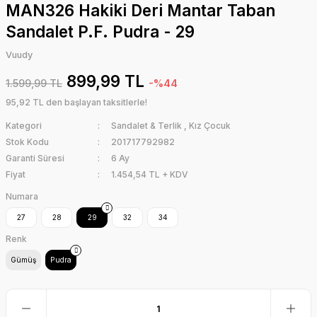
MAN326 Hakiki Deri Mantar Taban
Sandalet P.F. Pudra - 29
Vuudy
899,99 TL
1.599,99 TL
-%44
95,92 TL den başlayan taksitlerle!
Kategori
Sandalet & Terlik
,
Kız Çocuk
Stok Kodu
201717792982
Garanti Süresi
6 Ay
Fiyat
1.454,54 TL + KDV
Numara
27
28
29
32
34
Renk
Gümüş
Pudra