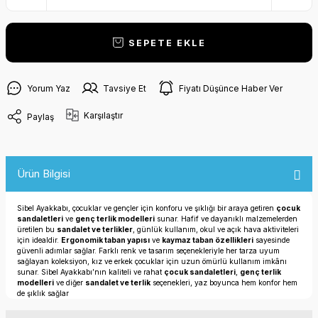
SEPETE EKLE
Yorum Yaz
Tavsiye Et
Fiyatı Düşünce Haber Ver
Karşılaştır
Paylaş
Ürün Bilgisi
Sibel Ayakkabı, çocuklar ve gençler için konforu ve şıklığı bir araya getiren
çocuk
sandaletleri
ve
genç terlik modelleri
sunar. Hafif ve dayanıklı malzemelerden
üretilen bu
sandalet ve terlikler
, günlük kullanım, okul ve açık hava aktiviteleri
için idealdir.
Ergonomik taban yapısı
ve
kaymaz taban özellikleri
sayesinde
güvenli adımlar sağlar. Farklı renk ve tasarım seçenekleriyle her tarza uyum
sağlayan koleksiyon, kız ve erkek çocuklar için uzun ömürlü kullanım imkânı
sunar. Sibel Ayakkabı’nın kaliteli ve rahat
çocuk sandaletleri
,
genç terlik
modelleri
ve diğer
sandalet ve terlik
seçenekleri, yaz boyunca hem konfor hem
de şıklık sağlar