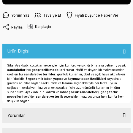
Yorum Yaz
Tavsiye Et
Fiyatı Düşünce Haber Ver
Karşılaştır
Paylaş
Ürün Bilgisi
Sibel Ayakkabı, çocuklar ve gençler için konforu ve şıklığı bir araya getiren
çocuk
sandaletleri
ve
genç terlik modelleri
sunar. Hafif ve dayanıklı malzemelerden
üretilen bu
sandalet ve terlikler
, günlük kullanım, okul ve açık hava aktiviteleri
için idealdir.
Ergonomik taban yapısı
ve
kaymaz taban özellikleri
sayesinde
güvenli adımlar sağlar. Farklı renk ve tasarım seçenekleriyle her tarza uyum
sağlayan koleksiyon, kız ve erkek çocuklar için uzun ömürlü kullanım imkânı
sunar. Sibel Ayakkabı’nın kaliteli ve rahat
çocuk sandaletleri
,
genç terlik
modelleri
ve diğer
sandalet ve terlik
seçenekleri, yaz boyunca hem konfor hem
de şıklık sağlar
Yorumlar