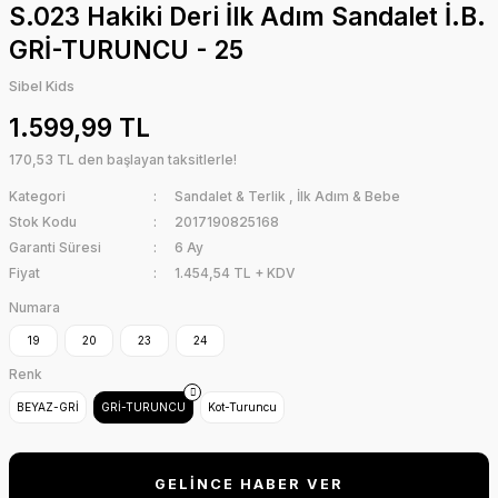
S.023 Hakiki Deri İlk Adım Sandalet İ.B.
GRİ-TURUNCU - 25
Sibel Kids
1.599,99 TL
170,53 TL den başlayan taksitlerle!
Kategori
Sandalet & Terlik
,
İlk Adım & Bebe
Stok Kodu
2017190825168
Garanti Süresi
6 Ay
Fiyat
1.454,54 TL + KDV
Numara
19
20
23
24
Renk
BEYAZ-GRİ
GRİ-TURUNCU
Kot-Turuncu
GELİNCE HABER VER