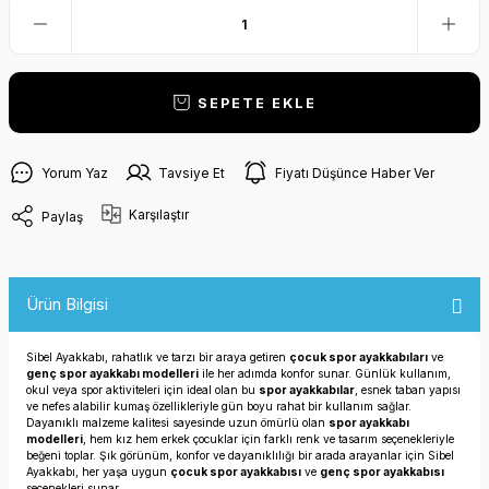
SEPETE EKLE
Yorum Yaz
Tavsiye Et
Fiyatı Düşünce Haber Ver
Karşılaştır
Paylaş
Ürün Bilgisi
Sibel Ayakkabı, rahatlık ve tarzı bir araya getiren
çocuk spor ayakkabıları
ve
genç spor ayakkabı modelleri
ile her adımda konfor sunar. Günlük kullanım,
okul veya spor aktiviteleri için ideal olan bu
spor ayakkabılar
, esnek taban yapısı
ve nefes alabilir kumaş özellikleriyle gün boyu rahat bir kullanım sağlar.
Dayanıklı malzeme kalitesi sayesinde uzun ömürlü olan
spor ayakkabı
modelleri
, hem kız hem erkek çocuklar için farklı renk ve tasarım seçenekleriyle
beğeni toplar. Şık görünüm, konfor ve dayanıklılığı bir arada arayanlar için Sibel
Ayakkabı, her yaşa uygun
çocuk spor ayakkabısı
ve
genç spor ayakkabısı
seçenekleri sunar.