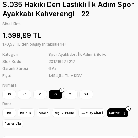
S.035 Hakiki Deri Lastikli İlk Adım Spor
Ayakkabı Kahverengi - 22
Sibel Kids
1.599,99 TL
170,53 TL den başlayan taksitlerle!
Kategori
Spor Ayakkabı
,
İlk Adım & Bebe
Stok Kodu
201718972217
Garanti Süresi
6 Ay
Fiyat
1.454,54 TL + KDV
Numara
19
20
21
22
23
24
Renk
Bej
Bej-Yeşil
Beyaz
Beyaz-Pudra
GÜMÜŞ SİMLİ
Kahverengi
Pudra-Lila