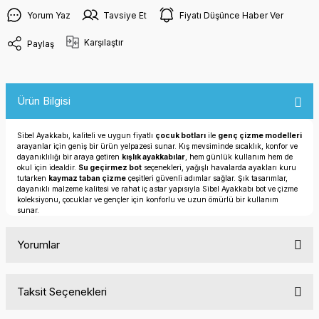
Yorum Yaz
Tavsiye Et
Fiyatı Düşünce Haber Ver
Karşılaştır
Paylaş
Ürün Bilgisi
Sibel Ayakkabı, kaliteli ve uygun fiyatlı
çocuk botları
ile
genç çizme modelleri
arayanlar için geniş bir ürün yelpazesi sunar. Kış mevsiminde sıcaklık, konfor ve
dayanıklılığı bir araya getiren
kışlık ayakkabılar
, hem günlük kullanım hem de
okul için idealdir.
Su geçirmez bot
seçenekleri, yağışlı havalarda ayakları kuru
tutarken
kaymaz taban çizme
çeşitleri güvenli adımlar sağlar. Şık tasarımlar,
dayanıklı malzeme kalitesi ve rahat iç astar yapısıyla Sibel Ayakkabı bot ve çizme
koleksiyonu, çocuklar ve gençler için konforlu ve uzun ömürlü bir kullanım
sunar.
Yorumlar
Taksit Seçenekleri
Bu ürüne ilk yorumu siz yapın!