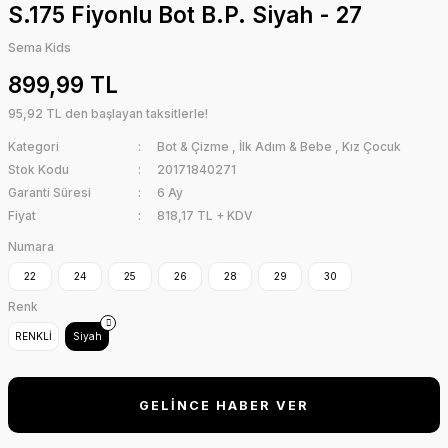
S.175 Fiyonlu Bot B.P. Siyah - 27
Sema Kids
899,99 TL
95,92 TL den başlayan taksitlerle!
Kategori
Bot & Çizme
,
İlk Adım & Bebe
,
Kız Çocuk
Stok Kodu
20171840271
Garanti Süresi
6 Ay
Fiyat
818,17 TL + KDV
Numara
22
24
25
26
28
29
30
Renk
RENKLİ
Siyah
GELİNCE HABER VER