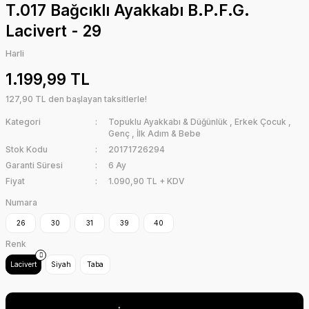
T.017 Bağcıklı Ayakkabı B.P.F.G.
Lacivert - 29
Harli
1.199,99 TL
127,90 TL den başlayan taksitlerle!
Kategori
Topuklu Ayakkabı & Düğünlük
,
Erkek Çocuk
,
Genç
,
İlk Adım & Bebe
Stok Kodu
20171726294
Garanti Süresi
6 Ay
Fiyat
1.090,90 TL + KDV
Numara
26
30
31
39
40
Renk
Lacivert
Siyah
Taba