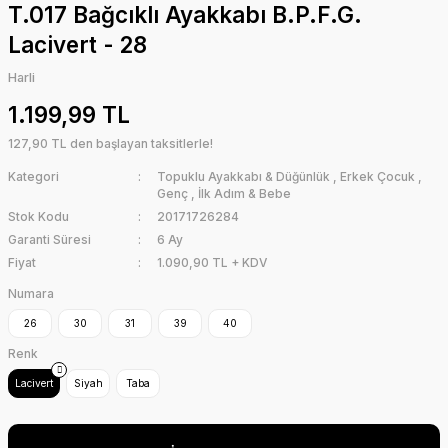
T.017 Bağcıklı Ayakkabı B.P.F.G.
Lacivert - 28
Harli
1.199,99 TL
127,90 TL den başlayan taksitlerle!
Kategori
Topuklu Ayakkabı & Düğünlük
,
Erkek Çocuk
,
Genç
,
İlk Adım & Bebe
Stok Kodu
20171726284
Garanti Süresi
6 Ay
Fiyat
1.090,90 TL + KDV
Numara
26
30
31
39
40
Renk
Lacivert
Siyah
Taba