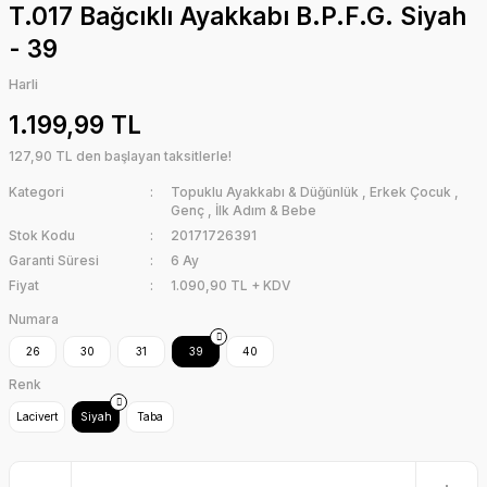
T.017 Bağcıklı Ayakkabı B.P.F.G. Siyah
- 39
Harli
1.199,99 TL
127,90 TL den başlayan taksitlerle!
Kategori
Topuklu Ayakkabı & Düğünlük
,
Erkek Çocuk
,
Genç
,
İlk Adım & Bebe
Stok Kodu
20171726391
Garanti Süresi
6 Ay
Fiyat
1.090,90 TL + KDV
Numara
26
30
31
39
40
Renk
Lacivert
Siyah
Taba