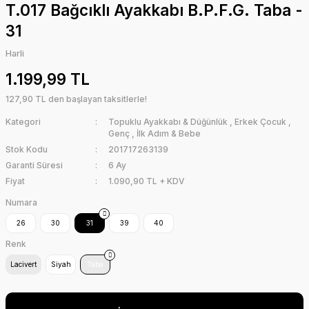
T.017 Bağcıklı Ayakkabı B.P.F.G. Taba -
31
Harli
1.199,99 TL
127,90 TL den başlayan taksitlerle!
Kategori
Topuklu Ayakkabı & Düğünlük
,
Erkek Çocuk
,
Genç
,
İlk Adım & Bebe
Stok Kodu
201717263139
Garanti Süresi
6 Ay
Fiyat
1.090,90 TL + KDV
Numara
26
30
31
39
40
Renk
Lacivert
Siyah
Taba