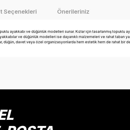
t Seçenekleri
Önerileriniz
 topuklu ayakkabı ve düğünlük modelleri sunar. Kızlar için tasarlanmış topuklu 
u ayakkabılar ve düğünlük modelleri ise dayanıklı malzemeleri ve rahat taban yap
lar, düğün, davet veya özel organizasyonlarda hem estetik hem de rahat bir d
onularda yetersiz gördüğünüz noktaları öneri formunu kullanarak tarafımız
Bu ürüne ilk yorumu siz yapın!
Yorum Yaz
EL