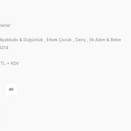
lerle!
Ayakkabı & Düğünlük
,
Erkek Çocuk
,
Genç
,
İlk Adım & Bebe
6214
 TL + KDV
40