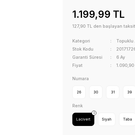
1.199,99 TL
127,90 TL den başlayan taksit
Kategori
Topuklu 
Stok Kodu
2017172
Garanti Süresi
6 Ay
Fiyat
1.090,90
Numara
26
30
31
39
Renk
Lacivert
Siyah
Taba