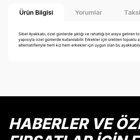
Ürün Bilgisi
Yorumlar
Taksi
Sibel Ayakkabı, özel günlerde şıklığı ve rahatlığı bir araya getiren
yapısıyla özel günlerde kullanılabilir. Erkekler için üretilen topukl
alternatifleriyle hem kız hem erkekler için uygun olan bu ayakkabı
Bu ürünün fiyat bilgisi, resim, ürün açıklamalarında ve diğer k
Görüş ve önerileriniz için teşekkür ederiz.
Ürün resmi kalitesiz, bozuk veya görüntülenemiyor.
Ürün açıklamasında eksik bilgiler bulunuyor.
Ürün bilgilerinde hatalar bulunuyor.
HABERLER VE ÖZ
Ürün fiyatı diğer sitelerden daha pahalı.
Bu ürüne benzer farklı alternatifler olmalı.