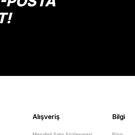
E-POSTA
T!
Gönder
Alışveriş
Bilgi
Mesafeli Satış Sözleşmesi
Blog