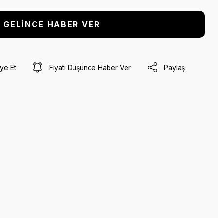
GELİNCE HABER VER
ye Et
Fiyatı Düşünce Haber Ver
Paylaş