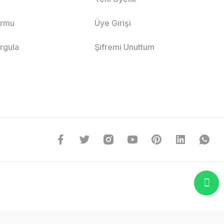
ormu
Üye Girişi
orgula
Şifremi Unuttum