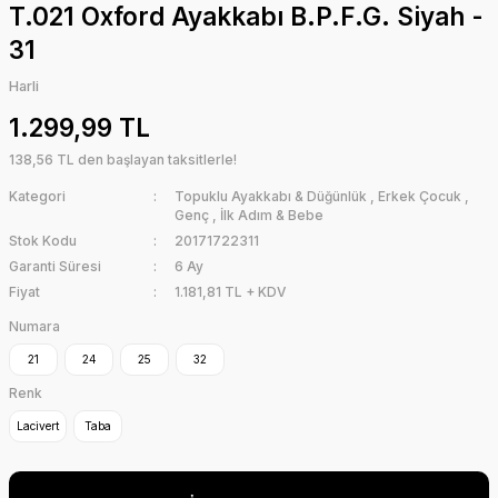
T.021 Oxford Ayakkabı B.P.F.G. Siyah -
31
Harli
1.299,99 TL
138,56 TL den başlayan taksitlerle!
Kategori
Topuklu Ayakkabı & Düğünlük
,
Erkek Çocuk
,
Genç
,
İlk Adım & Bebe
Stok Kodu
20171722311
Garanti Süresi
6 Ay
Fiyat
1.181,81 TL + KDV
Numara
21
24
25
32
Renk
Lacivert
Taba