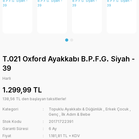
T.021 Oxford Ayakkabı B.P.F.G. Siyah -
39
Harli
1.299,99 TL
138,56 TL den başlayan taksitlerle!
Kategori
Topuklu Ayakkabı & Düğünlük
,
Erkek Çocuk
,
Genç
,
İlk Adım & Bebe
Stok Kodu
20171722391
Garanti Süresi
6 Ay
Fiyat
1.181,81 TL + KDV