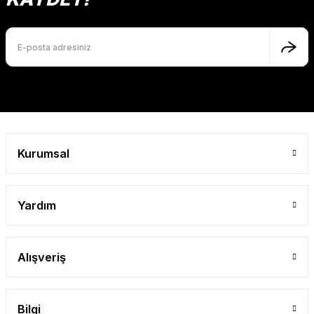
Ürün bilgilerinde hatalar bulunuyor.
Ürün fiyatı diğer sitelerden daha pahalı.
Bu ürüne benzer farklı alternatifler olmalı.
Gönder
Kurumsal
Yardım
Alışveriş
Bilgi