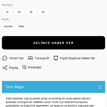
Numara
21
24
25
32
Renk
Lacivert
Taba
GELİNCE HABER VER
Yorum Yaz
Tavsiye Et
Fiyatı Düşünce Haber Ver
Karşılaştır
Paylaş
Ürün Bilgisi
Sibel Ayakkabı, özel günlerde şıklığı ve rahatlığı bir araya getiren topuklu
ayakkabı ve düğünlük modelleri sunar. Kızlar için tasarlanmış topuklu
ayakkabılar ve düğünlük seçenekleri, şık tasarımı ve konforlu yapısıyla özel