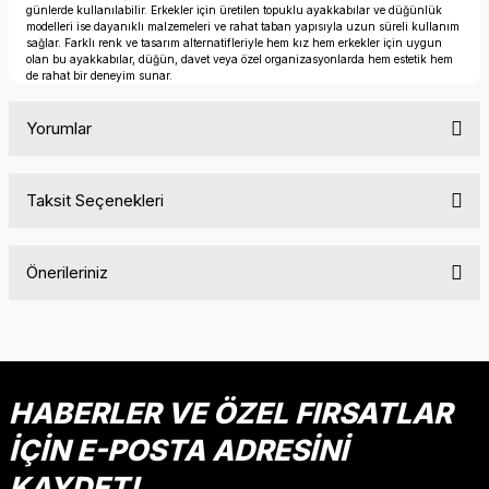
günlerde kullanılabilir. Erkekler için üretilen topuklu ayakkabılar ve düğünlük
modelleri ise dayanıklı malzemeleri ve rahat taban yapısıyla uzun süreli kullanım
sağlar. Farklı renk ve tasarım alternatifleriyle hem kız hem erkekler için uygun
olan bu ayakkabılar, düğün, davet veya özel organizasyonlarda hem estetik hem
de rahat bir deneyim sunar.
Yorumlar
Taksit Seçenekleri
Bu ürüne ilk yorumu siz yapın!
Önerileriniz
Yorum Yaz
Bu ürünün fiyat bilgisi, resim, ürün açıklamalarında ve diğer
konularda yetersiz gördüğünüz noktaları öneri formunu
kullanarak tarafımıza iletebilirsiniz.
Görüş ve önerileriniz için teşekkür ederiz.
HABERLER VE ÖZEL FIRSATLAR
İÇİN E-POSTA ADRESİNİ
Ürün resmi kalitesiz, bozuk veya görüntülenemiyor.
Ürün açıklamasında eksik bilgiler bulunuyor.
KAYDET!