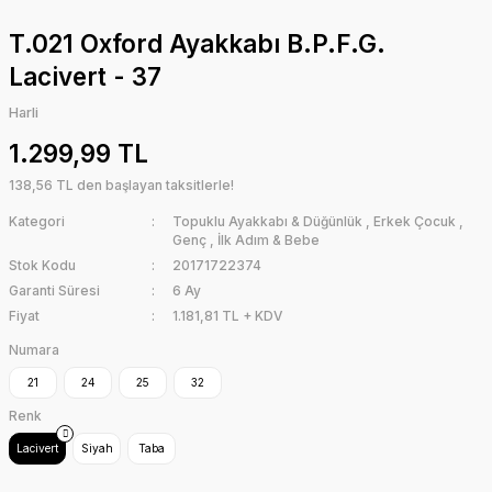
T.021 Oxford Ayakkabı B.P.F.G.
Lacivert - 37
Harli
1.299,99 TL
138,56 TL den başlayan taksitlerle!
Kategori
Topuklu Ayakkabı & Düğünlük
,
Erkek Çocuk
,
Genç
,
İlk Adım & Bebe
Stok Kodu
20171722374
Garanti Süresi
6 Ay
Fiyat
1.181,81 TL + KDV
Numara
21
24
25
32
Renk
Lacivert
Siyah
Taba