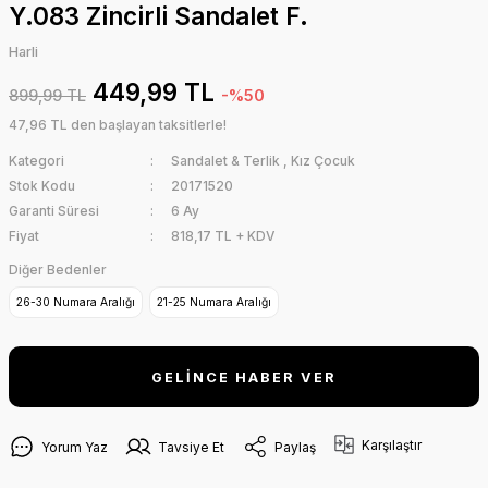
Y.083 Zincirli Sandalet F.
Harli
449,99 TL
899,99 TL
-%50
47,96 TL den başlayan taksitlerle!
Kategori
Sandalet & Terlik
,
Kız Çocuk
Stok Kodu
20171520
Garanti Süresi
6 Ay
Fiyat
818,17 TL + KDV
Diğer Bedenler
26-30 Numara Aralığı
21-25 Numara Aralığı
GELİNCE HABER VER
Karşılaştır
Yorum Yaz
Tavsiye Et
Paylaş