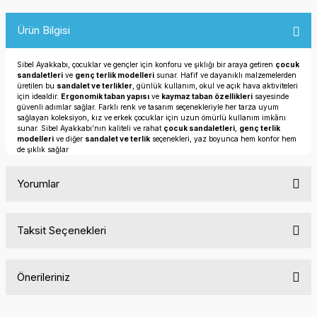
Ürün Bilgisi
Sibel Ayakkabı, çocuklar ve gençler için konforu ve şıklığı bir araya getiren
çocuk
sandaletleri
ve
genç terlik modelleri
sunar. Hafif ve dayanıklı malzemelerden
üretilen bu
sandalet ve terlikler
, günlük kullanım, okul ve açık hava aktiviteleri
için idealdir.
Ergonomik taban yapısı
ve
kaymaz taban özellikleri
sayesinde
güvenli adımlar sağlar. Farklı renk ve tasarım seçenekleriyle her tarza uyum
sağlayan koleksiyon, kız ve erkek çocuklar için uzun ömürlü kullanım imkânı
sunar. Sibel Ayakkabı’nın kaliteli ve rahat
çocuk sandaletleri
,
genç terlik
modelleri
ve diğer
sandalet ve terlik
seçenekleri, yaz boyunca hem konfor hem
de şıklık sağlar
Yorumlar
Taksit Seçenekleri
Bu ürüne ilk yorumu siz yapın!
Önerileriniz
Yorum Yaz
Bu ürünün fiyat bilgisi, resim, ürün açıklamalarında ve diğer